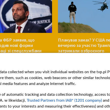
а ФБР заявив, що
Планував замах? У США п
одив нові форми
вечерею за участю Трамп
раці зі спецслужбами
затримали озброєного
 та Росії
чоловіка
СВІТ
ata collected when you visit individual websites on the tvp.pl Por
re them, such as cookies, web beacons or other similar technolog
l media features and analyze Internet traffic.
e of automatic tracking and data collection technology, access t
A. w likwidacji,
Trusted Partners from IAB* (1201 company)
and
nts to your interests and measuring their effectiveness) and ot