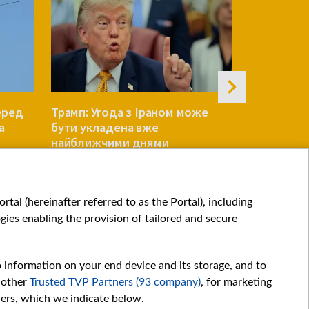
еред
Трамп: Угода з Іраном може
Reuters: У
а
бути укладена вже
переговор
найближчими днями
Patriot по
СВІТ
СВІТ
tal (hereinafter referred to as the Portal), including
ies enabling the provision of tailored and secure
o information on your end device and its storage, and to
 other
Trusted TVP Partners (93 company)
, for marketing
hers, which we indicate below.