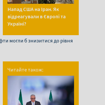
Напад США на Іран. Як
відреагували в Європі та
Україні?
афти могли б знизитися до рівня
Читайте також: