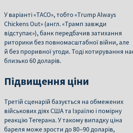
У варіанті «TACO», тобто «Trump Always
Chickens Out» (англ. «Трамп завжди
відступає»), банк передбачив затихання
риторики без повномасштабної війни, але
й без проривної угоди. Тоді котирування н
близько 60 доларів.
Підвищення ціни
Третій сценарій базується на обмежених
військових діях США та Ізраїлю і помірну
реакцію Тегерана. У такому випадку ціна
бареля може зрости до 80–90 доларів,