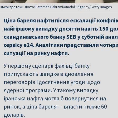
зької протоки. Фото: Fatemeh Bahrami/Anadolu Agency/Getty Images
Ціна бареля нафти після ескалації конфлі
найгіршому випадку досягти навіть 150 дол
скандинавського банку SEB у суботній анал
сервісу e24. Аналітики представили чотир
ситуації на ринку нафти.
У першому сценарії фахівці банку
припускають швидке відновлення
переговорів і досягнення угоди щодо
ядерної програми. У такому випадку
іранська нафта могла б повернутися на
ринок, а ціна бареля — впасти нижче 60
доларів.