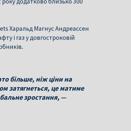
22 року додатково близько 300
ets Харальд Магнус Андреассен
фту і газ у довгостроковій
то більше, ніж ціни на
ом затягнеться, це матиме
обальне зростання, —