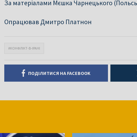
За матеріалами Мєшка Чарнецького (Польсь
Опрацював Дмитро Платнон
#КОНФЛІКТ-В-ІРАНІ
ПОДІЛИТИСЯ НА FACEBOOK