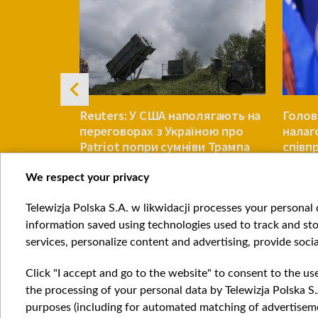
ом може
Reuters: У США наполягають на
Голов
переговорах з Україною про
налаг
Patriot попри сумніви Трампа
співп
Китаю
We respect your privacy
СВІТ
СВІТ
Telewizja Polska S.A. w likwidacji processes your personal d
Item
information saved using technologies used to track and sto
1
services, personalize content and advertising, provide socia
of
4
Click "I accept and go to the website" to consent to the us
the processing of your personal data by Telewizja Polska S.
purposes (including for automated matching of advertiseme