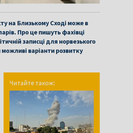
кту на Близькому Сході може в
арів. Про це пишуть фахівці
ітичній записці для норвезького
и можливі варіанти розвитку
Читайте також: