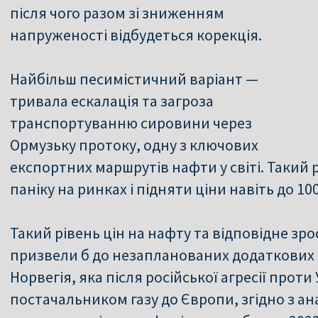
після чого разом зі зниженням
напруженості відбудеться корекція.
Найбільш песимістичний варіант —
тривала ескалація та загроза
транспортуванню сировини через
Ормузьку протоку, одну з ключових
експортних маршрутів нафти у світі. Такий 
паніку на ринках і підняти ціни навіть до 10
Такий рівень цін на нафту та відповідне зро
призвели б до незапланованих додаткових д
Норвегія, яка після російської агресії прот
постачальником газу до Європи, згідно з ан