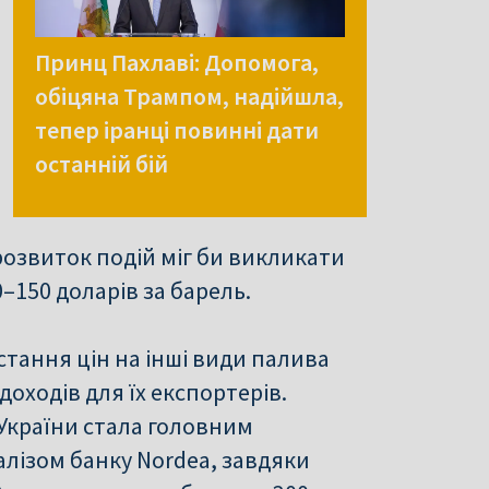
Принц Пахлаві: Допомога,
обіцяна Трампом, надійшла,
тепер іранці повинні дати
останній бій
розвиток подій міг би викликати
0–150 доларів за барель.
стання цін на інші види палива
оходів для їх експортерів.
и України стала головним
алізом банку Nordea, завдяки