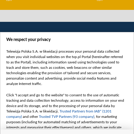
We respect your privacy
Telewizja Polska S.A. w likwidacji processes your personal data collected
when you visit individual websites on the tvp.pl Portal (hereinafter referred
to as the Portal), including information saved using technologies used to
Категорії
track and store them, such as cookies, web beacons or other similar
technologies enabling the provision of tailored and secure services,
Новини
personalize content and advertising, provide social media features and
analyze Internet traffic.
Війна
Докладно
Click "I accept and go to the website" to consent to the use of automatic
tracking and data collection technology, access to information on your end
Погляд
device and its storage, and to the processing of your personal data by
Цікаво
Telewizja Polska S.A. w likwidacji,
Trusted Partners from IAB* (1201
company)
and other
Trusted TVP Partners (93 company)
, for marketing
Slawa.tv
purposes (including for automated matching of advertisements to your
Про нас
interests and measuring their effectiveness) and others, which we indicate
below.