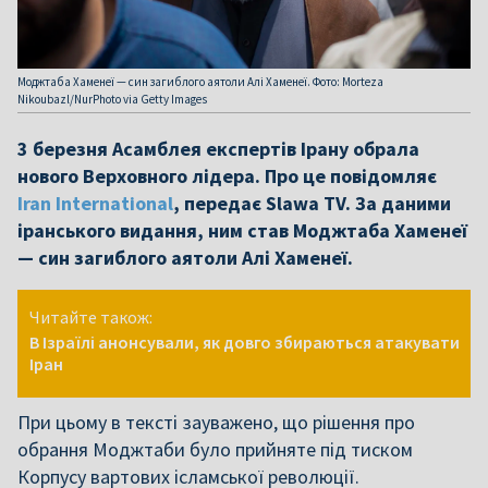
Моджтаба Хаменеї — син загиблого аятоли Алі Хаменеї. Фото: Morteza
Nikoubazl/NurPhoto via Getty Images
3 березня Асамблея експертів Ірану обрала
нового Верховного лідера. Про це повідомляє
Iran International
, передає Slawa TV. За даними
іранського видання, ним став Моджтаба Хаменеї
— син загиблого аятоли Алі Хаменеї.
Читайте також:
В Ізраїлі анонсували, як довго збираються атакувати
Іран
При цьому в тексті зауважено, що рішення про
обрання Моджтаби було прийняте під тиском
Корпусу вартових ісламської революції.