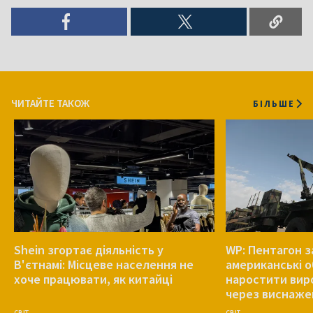
ЧИТАЙТЕ ТАКОЖ
БІЛЬШЕ
Shein згортає діяльність у
WP: Пентагон з
В'єтнамі: Місцеве населення не
американські о
хоче працювати, як китайці
наростити вир
через виснажен
СВІТ
СВІТ