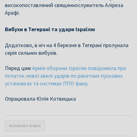
високопоставлений священнослужитель Аліреза
Арафі.
Вибухи в Тегерані та удари Ізраїлю
Додатково, в ніч на 4 березня в Тегерані пролунала
серія сильних вибухів.
Перед цим
Армія оборони Ізраїлю повідомила про
початок нової хвилі ударів по ракетних пускових
установках та системах ППО Ірану
.
Опрацювала Юлія Котвицька
#КОНФЛІКТ-В-ІРАНІ