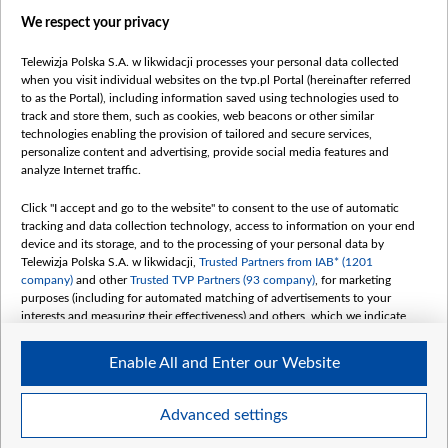
We respect your privacy
Telewizja Polska S.A. w likwidacji processes your personal data collected
when you visit individual websites on the tvp.pl Portal (hereinafter referred
to as the Portal), including information saved using technologies used to
Категорії
track and store them, such as cookies, web beacons or other similar
technologies enabling the provision of tailored and secure services,
Новини
personalize content and advertising, provide social media features and
analyze Internet traffic.
Війна
Докладно
Click "I accept and go to the website" to consent to the use of automatic
tracking and data collection technology, access to information on your end
Погляд
device and its storage, and to the processing of your personal data by
Цікаво
Telewizja Polska S.A. w likwidacji,
Trusted Partners from IAB* (1201
company)
and other
Trusted TVP Partners (93 company)
, for marketing
Slawa.tv
purposes (including for automated matching of advertisements to your
Про нас
interests and measuring their effectiveness) and others, which we indicate
below.
Контакти
Enable All and Enter our Website
Правила використання матеріалів
The purposes of processing your data by TVP S.A. w likwidacji are as
follows:
Обробка даних
Store and/or access information on a device
Advanced settings
Use limited data to select advertising
Create profiles for personalised advertising