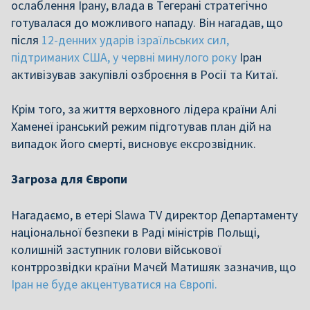
ослаблення Ірану, влада в Тегерані стратегічно
готувалася до можливого нападу. Він нагадав, що
після
12-денних ударів ізраїльських сил,
підтриманих США, у червні минулого року
Іран
активізував закупівлі озброєння в Росії та Китаї.
Крім того, за життя верховного лідера країни Алі
Хаменеї іранський режим підготував план дій на
випадок його смерті, висновує ексрозвідник.
Загроза для Європи
Нагадаємо, в етері Slawa TV директор Департаменту
національної безпеки в Раді міністрів Польщі,
колишній заступник голови військової
контррозвідки країни Мачєй Матишяк зазначив, що
Іран не буде акцентуватися на Європі.