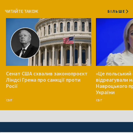
ЧИТАЙТЕ ТАКОЖ
БІЛЬШЕ
Сенат США схвалив законопроєкт
«Це польський 
Ліндсі Грема про санкції проти
відреагували н
Росії
Навроцького п
України
СВІТ
СВІТ