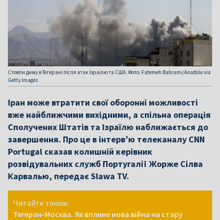
Стовпи диму в Тегерані після атак Ізраїлю та США. Фото: Fatemeh Bahrami/Anadolu via
Getty Images
Іран може втратити свої оборонні можливості
вже найближчими вихідними, а спільна операція
Сполучених Штатів та Ізраїлю наближається до
завершення. Про це в інтерв’ю телеканалу CNN
Portugal сказав колишній керівник
розвідувальних служб Португалії Жорже Сілва
Карвалью, передає Slawa TV.
Читайте також:
Тегеран-Москва. Як вплине нова війна на стару