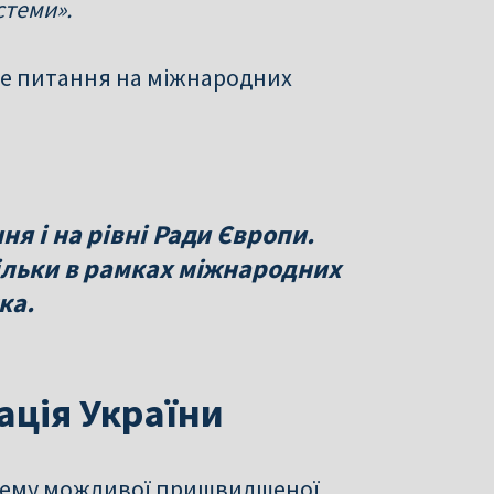
стеми».
 це питання на міжнародних
я і на рівні Ради Європи.
тільки в рамках міжнародних
ка.
ція України
 тему можливої пришвидшеної