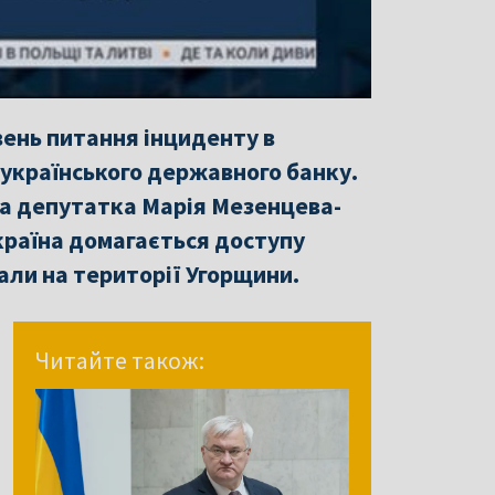
вень питання інциденту в
 українського державного банку.
на депутатка Марія Мезенцева-
країна домагається доступу
али на території Угорщини.
Читайте також: