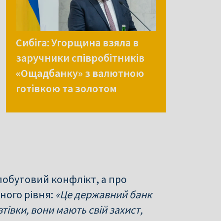
Сибіга: Угорщина взяла в
заручники співробітників
«Ощадбанку» з валютною
готівкою та золотом
побутовий конфлікт, а про
ного рівня:
«Це державний банк
тівки, вони мають свій захист,