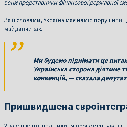
вони представники фінансової державної си
За її словами, Україна має намір порушити
майданчиках.
Ми будемо піднімати це питанн
Українська сторона діятиме 
конвенцій, — сказала депутат
Пришвидшена євроінтегра
У завершенні політикиня прокоментувала