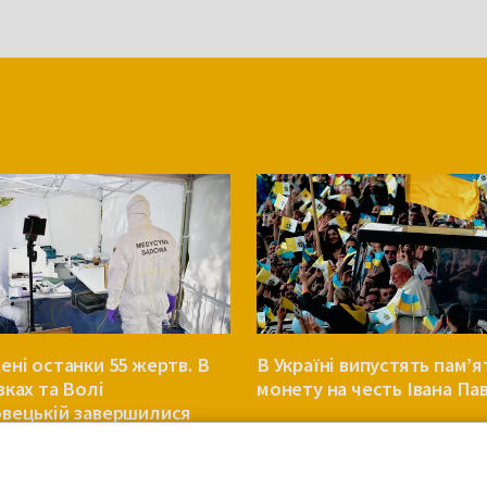
ені останки 55 жертв. В
В Україні випустять пам’я
вках та Волі
монету на честь Івана Пав
вецькій завершилися
мації
УКРАЇНА