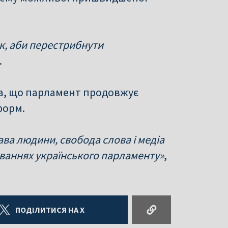
к, аби перестрибнути
.
а, що парламент продовжує
форм.
ава людини, свобода слова і медіа
ваннях українського парламенту»
,
ПОДІЛИТИСЯ НА X