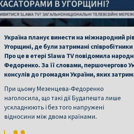
Україна планує винести на міжнародний рі
Угорщині, де були затримані співробітники
Про це в етері Slawa TV повідомила народ
Федоренко. За її словами, першочергово У
консулів до громадян України, яких затрим
При цьому Мезенцева-Федоренко
наголосила, що такі дії Будапешта лише
ускладнюють і без того напружені
відносини між двома країнами.