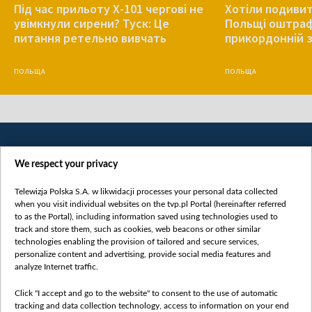
Під час прильоту Х-101 чергові не
Хотіли подивит
увімкнули сирени? Туск: Це
Польщі оштрафу
питання ретельно вивчать
прикордонній з
ПОЛЬЩА
ПОЛЬЩА
We respect your privacy
Telewizja Polska S.A. w likwidacji processes your personal data collected
when you visit individual websites on the tvp.pl Portal (hereinafter referred
to as the Portal), including information saved using technologies used to
Категорії
track and store them, such as cookies, web beacons or other similar
technologies enabling the provision of tailored and secure services,
Новини
personalize content and advertising, provide social media features and
analyze Internet traffic.
Війна
Докладно
Click "I accept and go to the website" to consent to the use of automatic
tracking and data collection technology, access to information on your end
Погляд