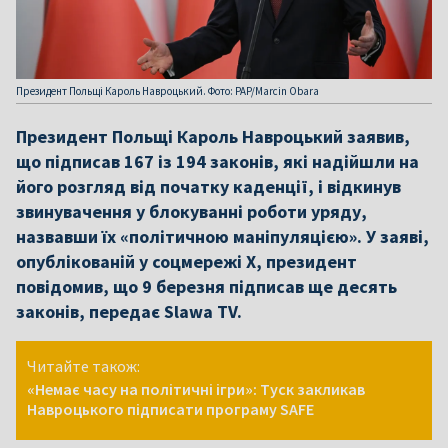
Президент Польщі Кароль Навроцький. Фото: PAP/Marcin Obara
Президент Польщі Кароль Навроцький заявив,
що підписав 167 із 194 законів, які надійшли на
його розгляд від початку каденції, і відкинув
звинувачення у блокуванні роботи уряду,
назвавши їх «політичною маніпуляцією». У заяві,
опублікованій у соцмережі X, президент
повідомив, що 9 березня підписав ще десять
законів, передає Slawa TV.
Читайте також:
«Немає часу на політичні ігри»: Туск закликав
Навроцького підписати програму SAFE