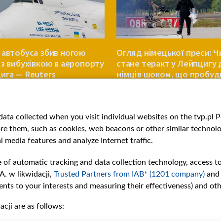
 автобуса збив ногою
Огляд німецької преси: Ч
із вибухівкою в аеропорту
стане теракт у Лейпцигу
ига — Reuters
німців шоком, що пробуд
ЄВРОПА
ata collected when you visit individual websites on the tvp.pl Por
re them, such as cookies, web beacons or other similar technolog
l media features and analyze Internet traffic.
e of automatic tracking and data collection technology, access t
A. w likwidacji,
Trusted Partners from IAB* (1201 company)
and
nts to your interests and measuring their effectiveness) and ot
cji are as follows:
рії
Slawa.tv