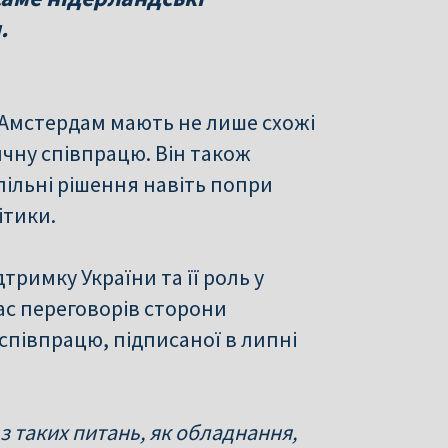
.
 Амстердам мають не лише схожі
ичну співпрацю. Він також
ільні рішення навіть попри
ітики.
тримку України та її роль у
час переговорів сторони
співпрацю, підписаної в липні
з таких питань, як обладнання,