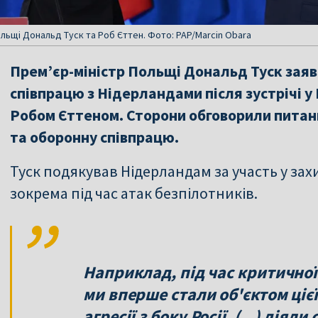
ольщі Дональд Туск та Роб Єттен. Фото: PAP/Marcin Obara
Прем’єр-міністр Польщі Дональд Туск заяв
співпрацю з Нідерландами після зустрічі у 
Робом Єттеном. Сторони обговорили питан
та оборонну співпрацю.
Туск подякував Нідерландам за участь у зах
зокрема під час атак безпілотників.
Наприклад, під час критичної 
ми вперше стали об'єктом цієї
агресії з боку Росії. (...) діял