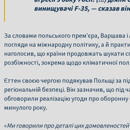
винищувачі F-35, — сказав він
За словами польського прем’єра, Варшава і
погляди на міжнародну політику, а й практ
наголосив, що країни продовжать шукати сп
розбіжності, зокрема щодо кліматичної пол
Єттен своєю чергою подякував Польщі за під
регіональній безпеці. Він зазначив, що під 
обговорили реалізацію угоди про оборонну 
минулого року.
«
Ми говорили про деталі цих домовленостей 