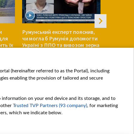
и
Румунський експерт пояснив,
Зеленський
 для
чи могла б Румунія допомогти
Вперше за
ить їх
Україні з ППО та вивозом зерна
повномасш
ЄВРОПА
ЄВРОПА
tal (hereinafter referred to as the Portal), including
ies enabling the provision of tailored and secure
o information on your end device and its storage, and to
 other
Trusted TVP Partners (93 company)
, for marketing
hers, which we indicate below.
Обробка даних