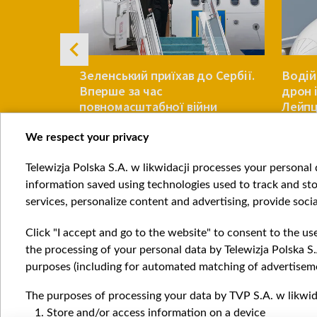
пояснив,
Зеленський приїхав до Сербії.
Водій
допомогти
Вперше за час
дрон 
озом зерна
повномасштабної війни
Лейпц
We respect your privacy
ЄВРОПА
ЄВРОПА
Telewizja Polska S.A. w likwidacji processes your personal d
Item
information saved using technologies used to track and sto
1
services, personalize content and advertising, provide socia
of
4
Click "I accept and go to the website" to consent to the us
the processing of your personal data by Telewizja Polska S.
purposes (including for automated matching of advertiseme
The purposes of processing your data by TVP S.A. w likwida
Катего
Store and/or access information on a device