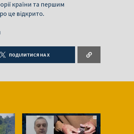
орії країни та першим
о це відкрито.
и
ПОДІЛИТИСЯ НА X