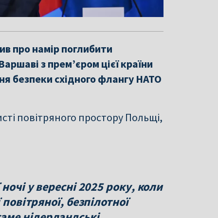
ив про намір поглибити
Варшаві з прем’єром цієї країни
ня безпеки східного флангу НАТО
исті повітряного простору Польщі,
ночі у вересні 2025 року, коли
 повітряної, безпілотної
и саме нідерландські