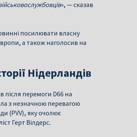
і військовослужбовців
», — сказав
повинні посилювати власну
вропи, а також наголосив на
торії Нідерландів
в після перемоги D66 на
ила з незначною перевагою
и (PVV), яку очолює
іст Герт Вілдерс.