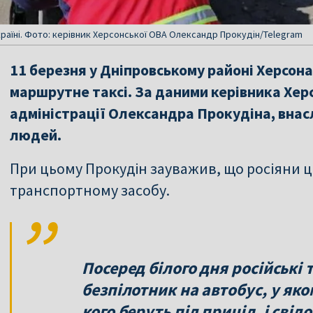
країні. Фото: керівник Херсонської ОВА Олександр Прокудін/Telegram
11 березня у Дніпровському районі Херсона
маршрутне таксі. За даними керівника Херс
адміністрації Олександра Прокудіна, вна
людей.
При цьому Прокудін зауважив, що росіяни 
транспортному засобу.
Посеред білого дня російські
безпілотник на автобус, у як
кого беруть під приціл, і сві