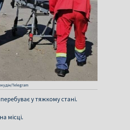
окудін/Telegram
еребуває у тяжкому стані.
а місці.