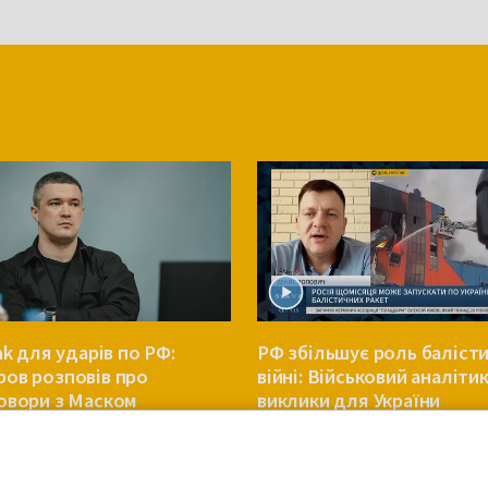
nk для ударів по РФ:
РФ збільшує роль балісти
ов розповів про
війні: Військовий аналіти
овори з Маском
виклики для України
ВІЙНА