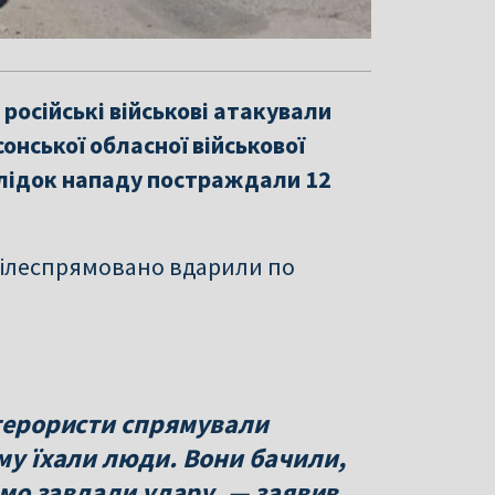
 російські військові атакували
онської обласної військової
слідок нападу постраждали 12
цілеспрямовано вдарили по
 терористи спрямували
ому їхали люди. Вони бачили,
домо завдали удару, — заявив