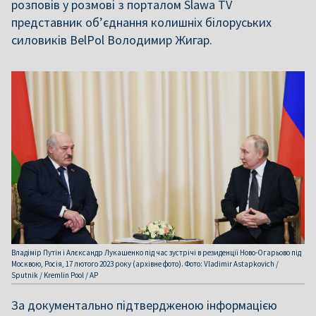
розповів у розмові з порталом Slawa TV
представник об’єднання колишніх білоруських
силовиків BelPol Володимир Жигар.
Владімір Путін і Алєксандр Лукашенко під час зустрічі в резиденції Ново-Огарьово під
Москвою, Росія, 17 лютого 2023 року (архівне фото). Фото: Vladimir Astapkovich /
Sputnik / Kremlin Pool / AP
За документально підтвердженою інформацією