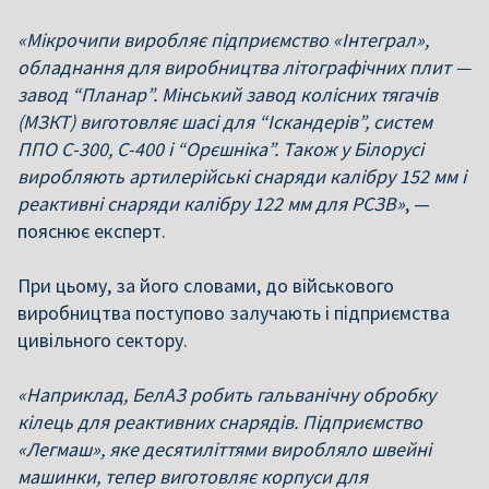
«Мікрочипи виробляє підприємство «Інтеграл»,
обладнання для виробництва літографічних плит —
завод “Планар”. Мінський завод колісних тягачів
(МЗКТ) виготовляє шасі для “Іскандерів”, систем
ППО С-300, С-400 і “Орєшніка”. Також у Білорусі
виробляють артилерійські снаряди калібру 152 мм і
реактивні снаряди калібру 122 мм для РСЗВ»
, —
пояснює експерт.
При цьому, за його словами, до військового
виробництва поступово залучають і підприємства
цивільного сектору.
«Наприклад, БелАЗ робить гальванічну обробку
кілець для реактивних снарядів. Підприємство
«Легмаш», яке десятиліттями виробляло швейні
машинки, тепер виготовляє корпуси для