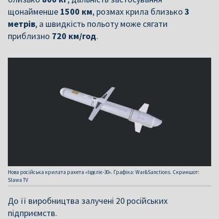
щонайменше
1500 км
, розмах крила близько
3
метрів
, а швидкість польоту може сягати
приблизно
720 км/год
.
Нова російська крилата ракета «Іздєліє-30». Графіка: War&Sanctions. Скриншот:
Slawa TV
До її виробництва залучені 20 російських
підприємств.