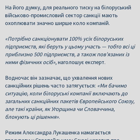
На його думку, для реального тиску на білоруський
військово-промисловий сектор санкції мають
охоплювати значно ширше коло компаній.
«Потрібно санкціонувати 100% усіх білоруських
підприємств, які беруть у цьому участь — тобто всі ці
приблизно 500 підприємств, а також пов’язаних із
ними фізичних осіб»
, наголошує експерт.
Водночас він зазначає, що ухвалення нових
санкційних рішень часто затягується:
«Ми бачимо
ситуацію, коли білоруські компанії включають до
загальних санкційних пакетів Європейського Союзу,
але такі країни, як Угорщина чи Словаччина,
блокують ці рішення»
.
Режим Алєксандра Лукашенка намагається