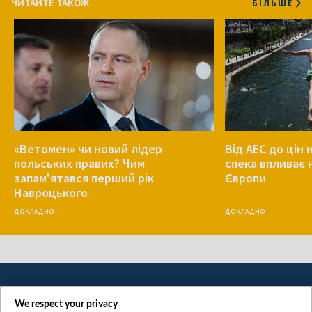
ЧИТАЙТЕ ТАКОЖ
БІЛЬШЕ
«Ветомен» чи новий лідер
Від АЕС до цін 
польських правих? Чим
спека впливає 
запам'ятався перший рік
Європи
Навроцького
ДОКЛАДНО
ДОКЛАДНО
We respect your privacy