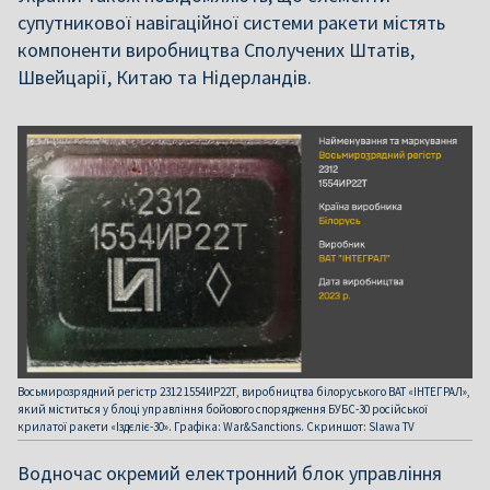
супутникової навігаційної системи ракети містять
компоненти виробництва Сполучених Штатів,
Швейцарії, Китаю та Нідерландів.
Восьмирозрядний регістр 2312 1554ИР22Т, виробництва білоруського ВАТ «ІНТЕГРАЛ»,
який міститься у блоці управління бойового спорядження БУБС-30 російської
крилатої ракети «Іздєліє-30». Графіка: War&Sanctions. Скриншот: Slawa TV
Водночас окремий електронний блок управління