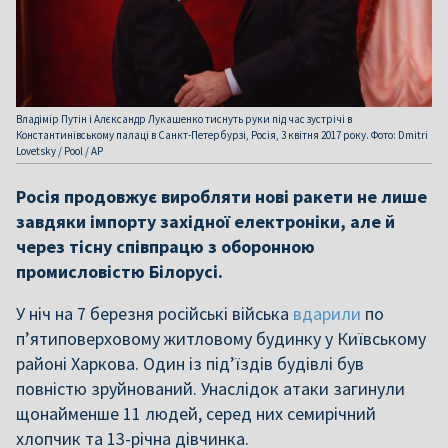
Владімір Путін і Алєксандр Лукашенко тиснуть руки під час зустрічі в
Константинівському палаці в Санкт-Петербурзі, Росія, 3 квітня 2017 року. Фото: Dmitri
Lovetsky / Pool / AP
Росія продовжує виробляти нові ракети не лише
завдяки імпорту західної електроніки, але й
через тісну співпрацю з оборонною
промисловістю Білорусі.
У ніч на 7 березня російські війська
вдарили
по
п’ятиповерховому житловому будинку у Київському
районі Харкова. Один із під’їздів будівлі був
повністю зруйнований. Унаслідок атаки загинули
щонайменше 11 людей, серед них семирічний
хлопчик та 13-річна дівчинка.