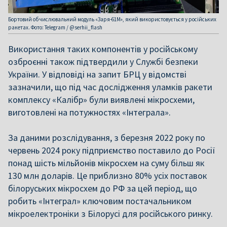
Бортовий обчислювальний модуль «Заря-61М», який використовується у російських
ракетах. Фото: Telegram / @serhii_flash
Використання таких компонентів у російському
озброєнні також підтвердили у Службі безпеки
України. У відповіді на запит БРЦ у відомстві
зазначили, що під час дослідження уламків ракети
комплексу «Калібр» були виявлені мікросхеми,
виготовлені на потужностях «Інтеграла».
За даними розслідування, з березня 2022 року по
червень 2024 року підприємство поставило до Росії
понад шість мільйонів мікросхем на суму більш як
130 млн доларів. Це приблизно 80% усіх поставок
білоруських мікросхем до РФ за цей період, що
робить «Інтеграл» ключовим постачальником
мікроелектроніки з Білорусі для російського ринку.