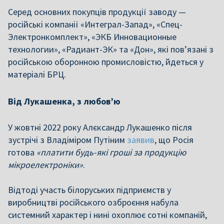
Серед основних покупців продукції заводу —
російські компанії «Интеграл-Запад», «Спец-
Электронкомплект», «ЭКБ Инновационные
технологии», «Радиант-ЭК» та «Дон», які пов’язані з
російською оборонною промисловістю, йдеться у
матеріалі БРЦ.
Від Лукашенка, з любов’ю
У жовтні 2022 року Алєксандр Лукашенко після
зустрічі з Владіміром Путіним
заявив
, що Росія
готова
«платити будь-які гроші за продукцію
мікроелектроніки»
.
Відтоді участь білоруських підприємств у
виробництві російського озброєння набула
системний характер і нині охоплює сотні компаній,