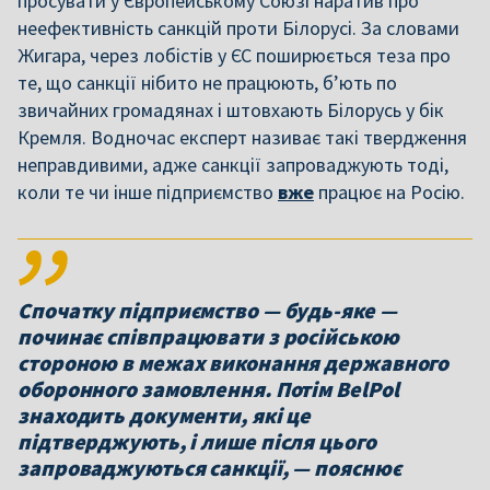
просувати у Європейському Союзі наратив про
неефективність санкцій проти Білорусі. За словами
Жигара, через лобістів у ЄС поширюється теза про
те, що санкції нібито не працюють, б’ють по
звичайних громадянах і штовхають Білорусь у бік
Кремля. Водночас експерт називає такі твердження
неправдивими, адже санкції запроваджують тоді,
коли те чи інше підприємство
вже
працює на Росію.
Спочатку підприємство — будь-яке —
починає співпрацювати з російською
стороною в межах виконання державного
оборонного замовлення. Потім BelPol
знаходить документи, які це
підтверджують, і лише після цього
запроваджуються санкції, — пояснює