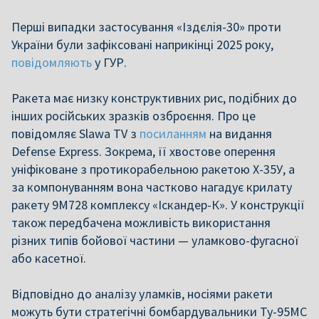
Перші випадки застосування «Іздєлія-30» проти
України були зафіксовані наприкінці 2025 року,
повідомляють
у ГУР.
Ракета має низку конструктивних рис, подібних до
інших російських зразків озброєння. Про це
повідомляє Slawa TV з
посиланням
на видання
Defense Express. Зокрема, її хвостове оперення
уніфіковане з протикорабельною ракетою Х-35У, а
за компонуванням вона частково нагадує крилату
ракету 9М728 комплексу «Іскандер-К». У конструкції
також передбачена можливість використання
різних типів бойової частини — уламково-фугасної
або касетної.
Відповідно до аналізу уламків, носіями ракети
можуть бути стратегічні бомбардувальники Ту-95МС