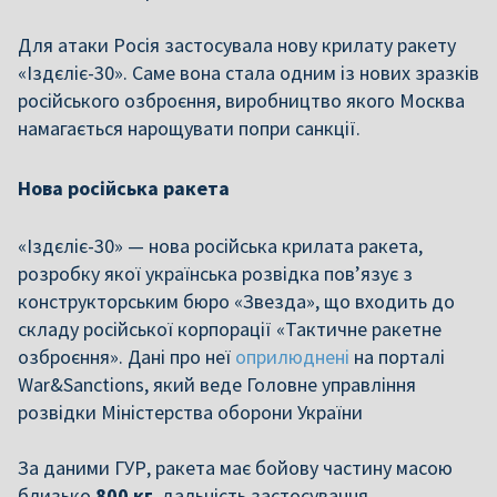
Для атаки Росія застосувала нову крилату ракету
«Іздєліє-30». Саме вона стала одним із нових зразків
російського озброєння, виробництво якого Москва
намагається нарощувати попри санкції.
Нова російська ракета
«Іздєліє-30» — нова російська крилата ракета,
розробку якої українська розвідка пов’язує з
конструкторським бюро «Звезда», що входить до
складу російської корпорації «Тактичне ракетне
озброєння». Дані про неї
оприлюднені
на порталі
War&Sanctions, який веде Головне управління
розвідки Міністерства оборони України
За даними ГУР, ракета має бойову частину масою
близько
800 кг
, дальність застосування