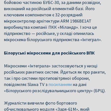
бойовою частиною БУБС-30, за даними розвідки,
виконаний на російській елементній базі. Його
ключовим компонентом є 32-розрядний
мікроконтролер архітектури ARM 1986ВЕ1АТ
виробництва компанії ПКК «Міландр». І хоча це
підприємство — російське, у складі опинилась
мікросхема білоруського підприємства «Інтеграл».
Білоруські мікросхеми для російського ВПК
Мікросхеми «Інтеграла» застосовуються у низці
російських ракетних систем. Йдеться як про ракети,
так і про системи протиповітряної оборони,
повідомляє Slawa TV з
посиланням
на дані
«Білоруського розслідувальницького центру» (БРЦ).
Журналісти вивчили фото бортового
обчислювального модуля «Заря-61М», який