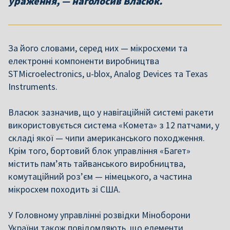
ураження, — наголосив Власюк.
За його словами, серед них — мікросхеми та
електронні компоненти виробництва
STMicroelectronics, u-blox, Analog Devices та Texas
Instruments.
Власюк зазначив, що у навігаційній системі ракети
використовується система «Комета» з 12 патчами, у
складі якої — чипи американського походження.
Крім того, бортовий блок управління «Багет»
містить пам’ять тайванського виробництва,
комутаційний роз’єм — німецького, а частина
мікросхем походить зі США.
У Головному управлінні розвідки Міноборони
України також повідомляють, що елементи