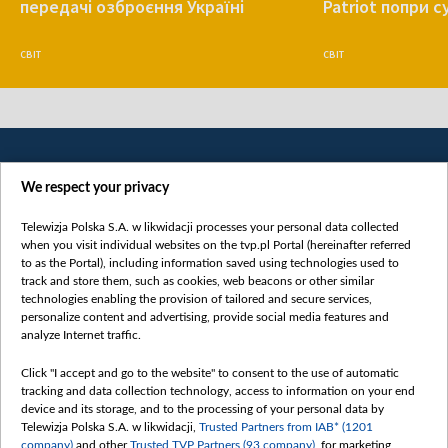
передачі озброєння Україні
Patriot попри 
СВІТ
СВІТ
We respect your privacy
Telewizja Polska S.A. w likwidacji processes your personal data collected
when you visit individual websites on the tvp.pl Portal (hereinafter referred
to as the Portal), including information saved using technologies used to
Категорії
track and store them, such as cookies, web beacons or other similar
technologies enabling the provision of tailored and secure services,
Новини
personalize content and advertising, provide social media features and
analyze Internet traffic.
Війна
Докладно
Click "I accept and go to the website" to consent to the use of automatic
tracking and data collection technology, access to information on your end
Погляд
device and its storage, and to the processing of your personal data by
Цікаво
Telewizja Polska S.A. w likwidacji,
Trusted Partners from IAB* (1201
company)
and other
Trusted TVP Partners (93 company)
, for marketing