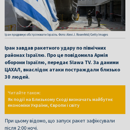
Іран продовжує обстрілювати Ізраїль. Фото: Alexi J. Rosenfeld/Getty Images
Іран завдав ракетного удару по північних
районах Ізраїлю. Про це повідомила Армія
оборони Ізраїлю, передає Slawa TV. За даними
ЦАХАЛ, внаслідок атаки постраждали близько
30 людей.
Читайте також:
Як події на Близькому Сході визначать майбутнє
економіки України, Європи і світу
При цьому відомо, що запуск ракет зафіксували
після 2:00 ночі.