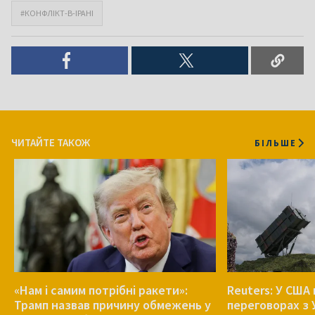
#КОНФЛІКТ-В-ІРАНІ
ЧИТАЙТЕ ТАКОЖ
БІЛЬШЕ
«Нам і самим потрібні ракети»:
Reuters: У США
Трамп назвав причину обмежень у
переговорах з 