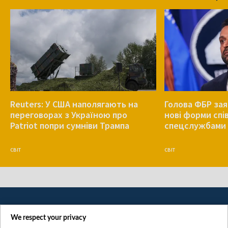
Reuters: У США наполягають на
Голова ФБР зая
переговорах з Україною про
нові форми спів
Patriot попри сумніви Трампа
спецслужбами 
СВІТ
СВІТ
We respect your privacy