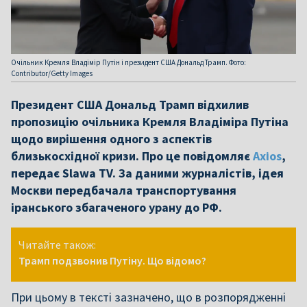
Очільник Кремля Владімір Путін і президент США Дональд Трамп. Фото:
Contributor/Getty Images
Президент США Дональд Трамп відхилив
пропозицію очільника Кремля Владімірa Путінa
щодо вирішення одного з аспектів
близькосхідної кризи. Про це повідомляє
Axios
,
передає Slawa TV. За даними журналістів, ідея
Москви передбачала транспортування
іранського збагаченого урану до РФ.
Читайте також:
Трамп подзвонив Путіну. Що відомо?
При цьому в тексті зазначено, що в розпорядженні