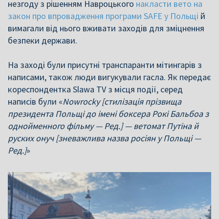
незгоду з рішенням Навроцького
накласти вето на
закон про впровадження програми SAFE у Польщі
й
вимагали від нього вживати заходів для зміцнення
безпеки держави.
На заході були присутні транспаранти мітингарів з
написами, також люди вигукували гасла. Як передає
кореспондентка Slawa TV з місця події, серед
написів були «
Nowrocky [стилізація прізвища
президента Польщі до імені боксера Рокі Бальбоа з
однойменного фільму — Ред.] — ветомат Путіна й
руских онуч [зневажлива назва росіян у Польщі —
Ред.]
»