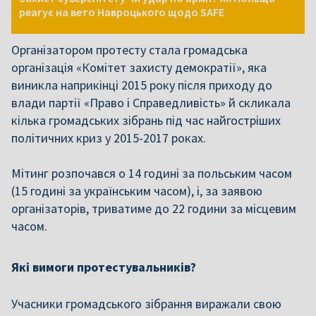
реагує на вето Навроцького щодо SAFE
Організатором протесту стала громадська
організація «Комітет захисту демократії», яка
виникла наприкінці 2015 року після приходу до
влади партії «Право і Справедливість» й скликала
кілька громадських зібрань під час найгостріших
політичних криз у 2015-2017 роках.
Мітинг розпочався о 14 годині за польським часом
(15 годині за українським часом), і, за заявою
організаторів, триватиме до 22 години за місцевим
часом.
Які вимоги протестувальників?
Учасники громадського зібрання виражали свою