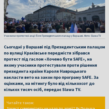
Учасники протестної акції біля Президентського палацу у Варшаві. Фото: Slawa TV
Сьогодні у Варшаві під Президентським палацом
по вулиці Краківське передмістя зібрався
протест під гаслом «Хочемо бути SAFE», на
якому учасники протестували проти рішення
президента країни Кароля Навроцького
накласти вето на закон про програму SAFE. За
оцінками, на мітингу було від кількохсот до
кількох тисяч осіб, передає Slawa TV.
Читайте також:
Захист суверенітету чи удар по армії? Як Польща