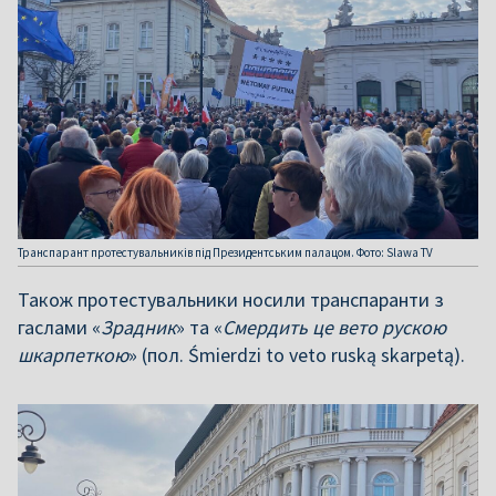
Транспарант протестувальників під Президентським палацом. Фото: Slawa TV
Також протестувальники носили транспаранти з
гаслами «
Зрадник
» та «
Смердить це вето рускою
шкарпеткою
» (пол. Śmierdzi to veto ruską skarpetą).