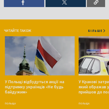
ЧИТАЙТЕ ТАКОЖ
БІЛЬШЕ
У Польщі відбудуться акції на
У Кракові затр
підтримку українців «Не будь
який ображав у
байдужим»
прийшов до пол
ПОЛЬЩА
ПОЛЬЩА