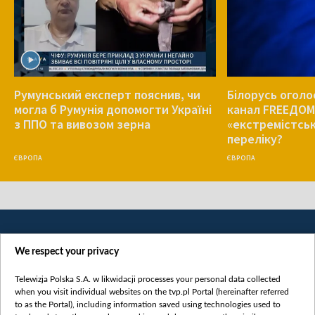
Румунський експерт пояснив, чи
Білорусь оголо
могла б Румунія допомогти Україні
канал FREEДОМ
з ППО та вивозом зерна
«екстремістськ
переліку?
ЄВРОПА
ЄВРОПА
We respect your privacy
Telewizja Polska S.A. w likwidacji processes your personal data collected
when you visit individual websites on the tvp.pl Portal (hereinafter referred
to as the Portal), including information saved using technologies used to