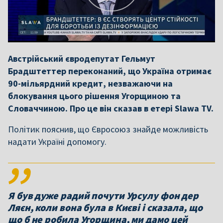
Австрійський євродепутат Гельмут
Брадштеттер переконаний, що Україна отримає
90-мільярдний кредит, незважаючи на
блокування цього рішення Угорщиною та
Словаччиною. Про це він сказав в етері Slawa TV.
Політик пояснив, що Євросоюз знайде можливість
надати Україні допомогу.
Я був дуже радий почути Урсулу фон дер
Ляєн, коли вона була в Києві і сказала, що
що б не робила Угорщина, ми дамо цей