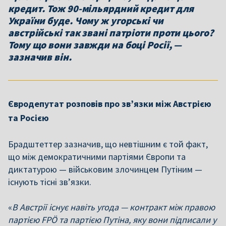
кредит. Тож 90-мільярдний кредит для
України буде. Чому ж угорські чи
австрійські так звані патріоти проти цього?
Тому що вони завжди на боці Росії, —
зазначив він.
Євродепутат розповів про зв’язки між Австрією
та Росією
Брадштеттер зазначив, що невтішним є той факт,
що між демократичними партіями Європи та
диктатурою — військовим злочинцем Путіним —
існують тісні зв’язки.
«
В Австрії існує навіть угода — контракт між правою
партією FPÖ та партією Путіна, яку вони підписали у