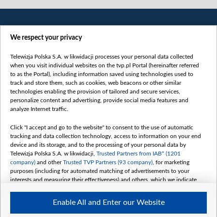
We respect your privacy
Telewizja Polska S.A. w likwidacji processes your personal data collected
when you visit individual websites on the tvp.pl Portal (hereinafter referred
to as the Portal), including information saved using technologies used to
Категорії
track and store them, such as cookies, web beacons or other similar
technologies enabling the provision of tailored and secure services,
Новини
personalize content and advertising, provide social media features and
analyze Internet traffic.
Війна
Докладно
Click "I accept and go to the website" to consent to the use of automatic
tracking and data collection technology, access to information on your end
Погляд
device and its storage, and to the processing of your personal data by
Цікаво
Telewizja Polska S.A. w likwidacji,
Trusted Partners from IAB* (1201
company)
and other
Trusted TVP Partners (93 company)
, for marketing
Slawa.tv
purposes (including for automated matching of advertisements to your
Про нас
interests and measuring their effectiveness) and others, which we indicate
below.
Контакти
Enable All and Enter our Website
Правила використання матеріалів
The purposes of processing your data by TVP S.A. w likwidacji are as
follows: