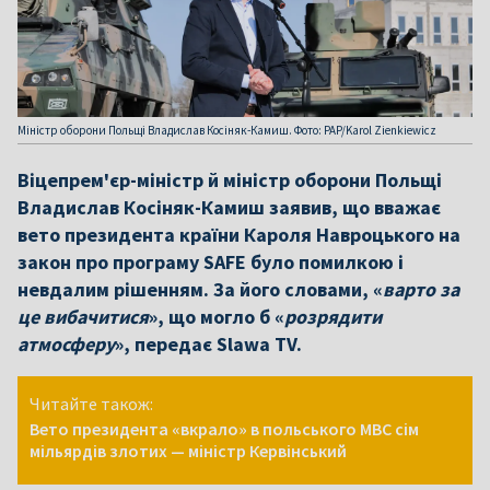
Міністр оборони Польщі Владислав Косіняк-Камиш. Фото: PAP/Karol Zienkiewicz
Віцепрем'єр-міністр й міністр оборони Польщі
Владислав Косіняк-Камиш заявив, що вважає
вето президента країни Кароля Навроцького на
закон про програму SAFE було помилкою і
невдалим рішенням. За його словами, «
варто за
це вибачитися
», що могло б «
розрядити
атмосферу
», передає Slawa TV.
Читайте також:
Вето президента «вкрало» в польського МВС сім
мільярдів злотих — міністр Кервінський