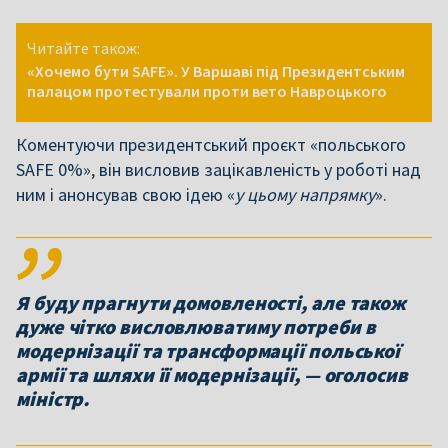
Читайте також:
«Хочемо бути SAFE». У Варшаві під Президентським
палацом протестували проти вето Навроцького
Коментуючи президентський проєкт «польського
SAFE 0%», він висловив зацікавленість у роботі над
ним і анонсував свою ідею «
у цьому напрямку
».
Я буду прагнути домовленості, але також
дуже чітко висловлюватиму потреби в
модернізації та трансформації польської
армії та шляхи її модернізації, — оголосив
міністр.