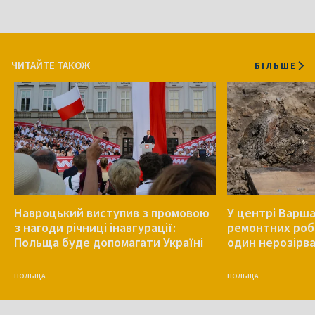
ЧИТАЙТЕ ТАКОЖ
БІЛЬШЕ
Навроцький виступив з промовою
У центрі Варша
з нагоди річниці інавгурації:
ремонтних роб
Польща буде допомагати Україні
один нерозірв
ПОЛЬЩА
ПОЛЬЩА