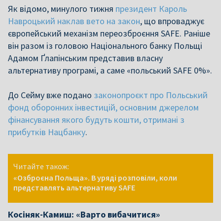
Як відомо, минулого тижня
президент Кароль
Навроцький наклав вето на закон
, що впроваджує
європейський механізм переозброєння SAFE. Раніше
він разом із головою Національного банку Польщі
Адамом Ґлапінським представив власну
альтернативу програмі, а саме «польський SAFE 0%».
До Сейму вже подано
законопроєкт про Польський
фонд оборонних інвестицій, основним джерелом
фінансування якого будуть кошти, отримані з
прибутків Нацбанку
.
Читайте також:
«Озброєна Польща». В уряді розповіли, коли
представлять альтернативу SAFE
Косіняк-Камиш: «Варто вибачитися»