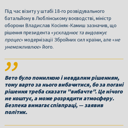
Під час візиту у штабі 18-го розвідувального
батальйону в Люблінському воєводстві, міністр
оборони Владислав Косіняк-Камиш зазначив, що
рішення президента «
ускладнює та видовжує
процес
» модернізації Збройних сил країни, але «
не
унеможливлює
» його.
Вето було помилкою і невдалим рішенням,
тому варто за нього вибачитися, бо за погані
рішення треба сказати "вибачте". Це нічого
не коштує, а може розрядити атмосферу.
Безпека вимагає співпраці, — заявив
політик.