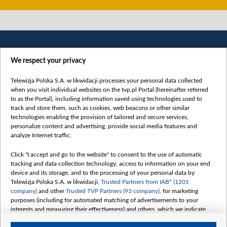
We respect your privacy
Telewizja Polska S.A. w likwidacji processes your personal data collected
when you visit individual websites on the tvp.pl Portal (hereinafter referred
to as the Portal), including information saved using technologies used to
Категорії
track and store them, such as cookies, web beacons or other similar
technologies enabling the provision of tailored and secure services,
Новини
personalize content and advertising, provide social media features and
analyze Internet traffic.
Війна
Докладно
Click "I accept and go to the website" to consent to the use of automatic
tracking and data collection technology, access to information on your end
Погляд
device and its storage, and to the processing of your personal data by
Цікаво
Telewizja Polska S.A. w likwidacji,
Trusted Partners from IAB* (1201
company)
and other
Trusted TVP Partners (93 company)
, for marketing
Slawa.tv
purposes (including for automated matching of advertisements to your
Про нас
interests and measuring their effectiveness) and others, which we indicate
below.
Контакти