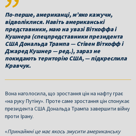
По-перше, американці, м’яко кажучи,
відволіклися. Навіть американські
представники, маю на увазі Віткоффа і
Кушнера (спецпредставники президента
США Дональда Трампа — Стівен Віткофф і
Джаред Кушнер — ред.), зараз не
покидають територію США, — підкреслила
Кравчук.
Вона наголосила, що зростання цін на нафту грає
«на руку Путіну». Проте саме зростання цін спонукає
президента США Дональда Трампа завершити війну
проти Ірану.
«
Принаймні це має якось змусити американську