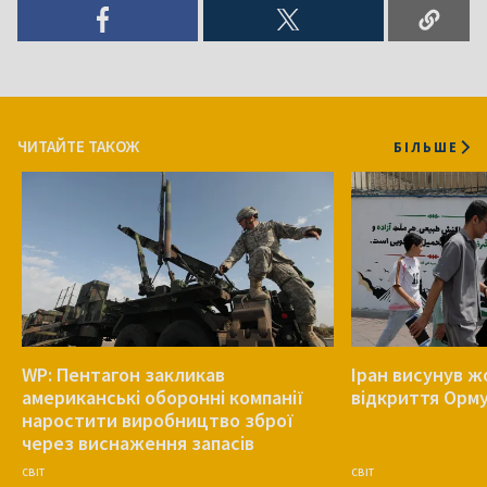
ЧИТАЙТЕ ТАКОЖ
БІЛЬШЕ
WP: Пентагон закликав
Іран висунув ж
американські оборонні компанії
відкриття Орм
наростити виробництво зброї
через виснаження запасів
СВІТ
СВІТ