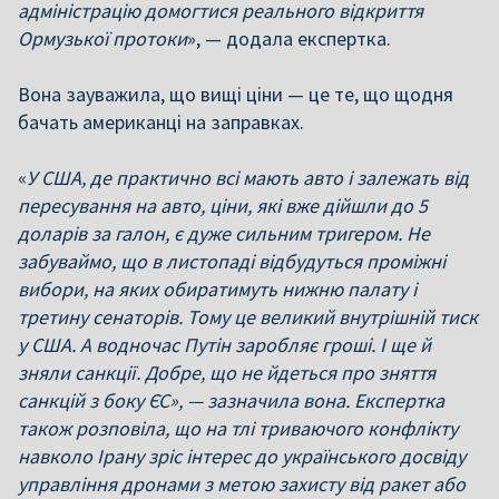
адміністрацію домогтися реального відкриття
Ормузької протоки
», — додала експертка.
Вона зауважила, що вищі ціни — це те, що щодня
бачать американці на заправках.
«
У США, де практично всі мають авто і залежать від
пересування на авто, ціни, які вже дійшли до 5
доларів за галон, є дуже сильним тригером. Не
забуваймо, що в листопаді відбудуться проміжні
вибори, на яких обиратимуть нижню палату і
третину сенаторів. Тому це великий внутрішній тиск
у США. А водночас Путін заробляє гроші. І ще й
зняли санкції. Добре, що не йдеться про зняття
санкцій з боку ЄС», — зазначила вона. Експертка
також розповіла, що на тлі триваючого конфлікту
навколо Ірану зріс інтерес до українського досвіду
управління дронами з метою захисту від ракет або