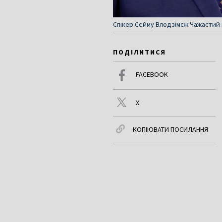
Спікер Сейму Влодзімєж Чажастий н
ПОДІЛИТИСЯ
FACEBOOK
X
КОПІЮВАТИ ПОСИЛАННЯ