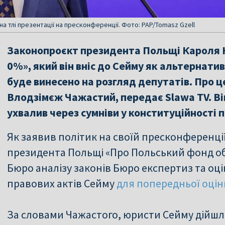
а тлі презентації на пресконференції. Фото: PAP/Tomasz Gzell
Законопроєкт президента Польщі Кароля 
0%», який він вніс до Сейму як альтернатив
буде винесено на розгляд депутатів. Про ц
Влодзімєж Чажастий, передає Slawa TV. Ві
ухвалив через сумніви у конституційності 
Як заявив політик на своїй пресконференці
президента Польщі «Про Польський фонд об
Бюро аналізу законів Бюро експертиз та оц
правових актів Сейму
для попередньої оцін
За словами Чажастого, юристи Сейму дійшл