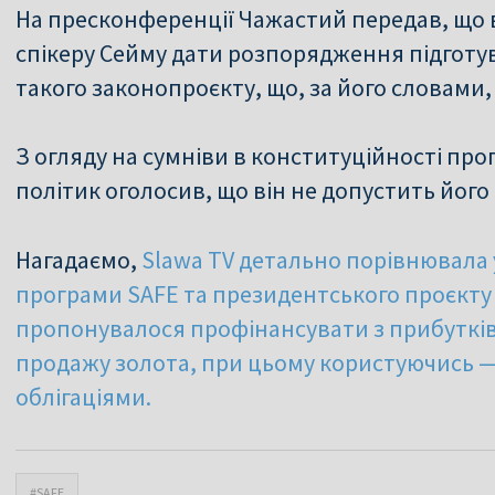
На пресконференції Чажастий передав, що
спікеру Сейму дати розпорядження підготув
такого законопроєкту, що, за його словами, 
З огляду на сумніви в конституційності пр
політик оголосив, що він не допустить його
Нагадаємо,
Slawa TV детально порівнювала
програми SAFE та президентського проєкту
пропонувалося профінансувати з прибутків
продажу золота, при цьому користуючись —
облігаціями.
#SAFE