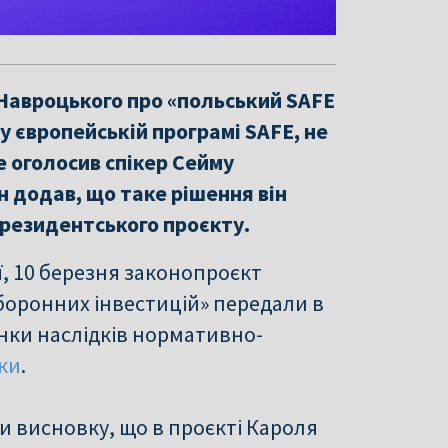
Навроцького про «польський SAFE
у європейській програмі SAFE, не
е оголосив спікер Сейму
н додав, що таке рішення він
президентського проєкту.
ї, 10 березня законопроєкт
оронних інвестицій» передали в
інки наслідків нормативно-
ки
.
и висновку, що в проєкті Кароля