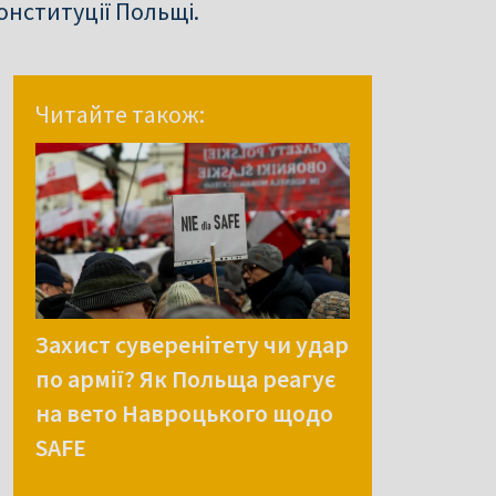
онституції Польщі.
Читайте також:
Захист суверенітету чи удар
по армії? Як Польща реагує
на вето Навроцького щодо
SAFE