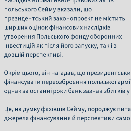
польського Сейму вказали, що
президентський законопроєкт не містить
ширших оцінок фінансових наслідків
утворення Польського фонду оборонних
інвестицій як після його запуску, так і в
довшій перспективі.
Окрім цього, він нагадав, що президентськ
фінансувати переозброєння польської армії
однак за останні роки банк зазнав збитків у
Це, на думку фахівців Сейму, породжує пит
джерела фінансування й перспективи самог