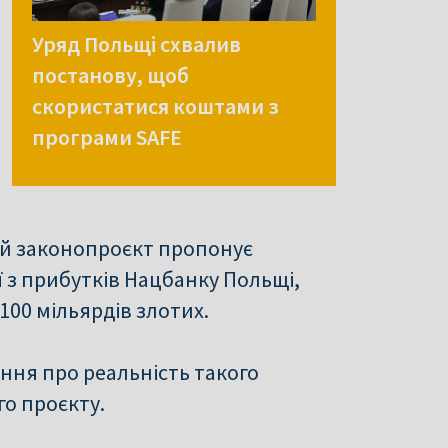
Уряд Польщі схвалив
постанову, щоб
скористатися коштами з
програми SAFE
ий законопроєкт пропонує
 з прибутків Нацбанку Польщі,
 100 мільярдів злотих.
ання про реальність такого
о проєкту.