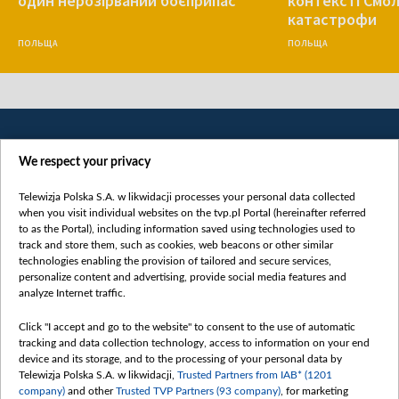
один нерозірваний боєприпас
контексті Смо
катастрофи
ПОЛЬЩА
ПОЛЬЩА
We respect your privacy
Telewizja Polska S.A. w likwidacji processes your personal data collected
when you visit individual websites on the tvp.pl Portal (hereinafter referred
to as the Portal), including information saved using technologies used to
Категорії
track and store them, such as cookies, web beacons or other similar
technologies enabling the provision of tailored and secure services,
Новини
personalize content and advertising, provide social media features and
analyze Internet traffic.
Війна
Докладно
Click "I accept and go to the website" to consent to the use of automatic
tracking and data collection technology, access to information on your end
Погляд
device and its storage, and to the processing of your personal data by
Цікаво
Telewizja Polska S.A. w likwidacji,
Trusted Partners from IAB* (1201
company)
and other
Trusted TVP Partners (93 company)
, for marketing
Slawa.tv