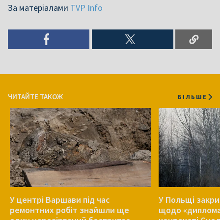
За матеріалами
TVP Info
ЧИТАЙТЕ ТАКОЖ
БІЛЬШЕ
У центрі Варшави під час
У Польщі закр
ремонтних робіт знайшли ще
щодо «диплома