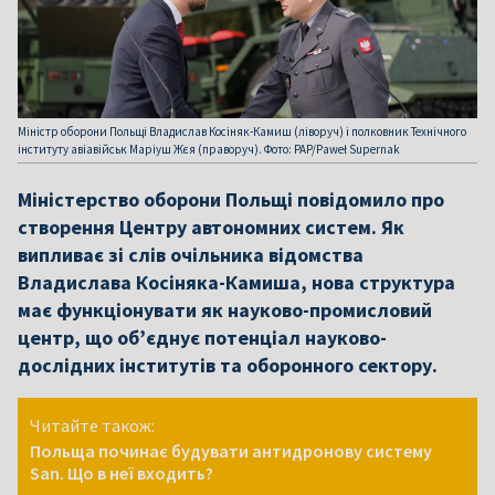
Міністр оборони Польщі Владислав Косіняк-Камиш (ліворуч) і полковник Технічного
інституту авіавійськ Маріуш Жєя (праворуч). Фото: PAP/Paweł Supernak
Міністерство оборони Польщі повідомило про
створення Центру автономних систем. Як
випливає зі слів очільника відомства
Владислава Косіняка-Камиша, нова структура
має функціонувати як науково-промисловий
центр, що об’єднує потенціал науково-
дослідних інститутів та оборонного сектору.
Читайте також:
Польща починає будувати антидронову систему
San. Що в неї входить?