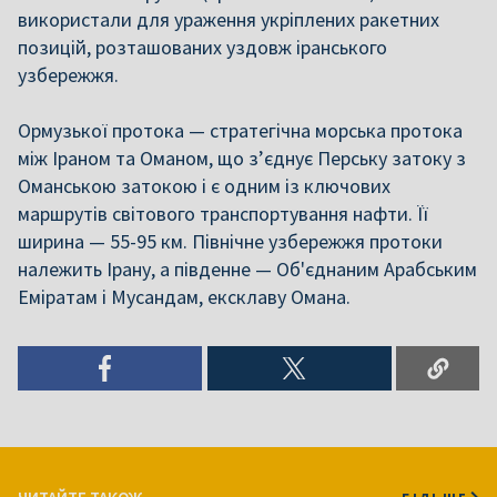
використали для ураження укріплених ракетних
позицій, розташованих уздовж іранського
узбережжя.
Ормузької протока — стратегічна морська протока
між Іраном та Оманом, що з’єднує Перську затоку з
Оманською затокою і є одним із ключових
маршрутів світового транспортування нафти. Її
ширина — 55-95 км. Північне узбережжя протоки
належить Ірану, а південне — Об'єднаним Арабським
Еміратам і Мусандам, ексклаву Омана.