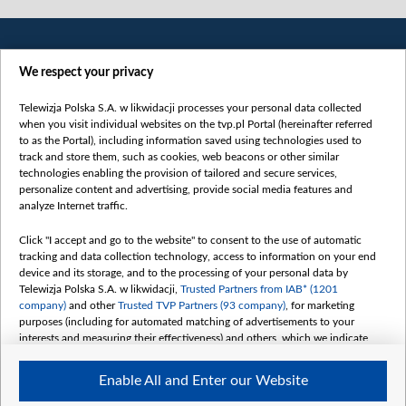
We respect your privacy
Telewizja Polska S.A. w likwidacji processes your personal data collected
when you visit individual websites on the tvp.pl Portal (hereinafter referred
to as the Portal), including information saved using technologies used to
Категорії
track and store them, such as cookies, web beacons or other similar
technologies enabling the provision of tailored and secure services,
Новини
personalize content and advertising, provide social media features and
analyze Internet traffic.
Війна
Докладно
Click "I accept and go to the website" to consent to the use of automatic
tracking and data collection technology, access to information on your end
Погляд
device and its storage, and to the processing of your personal data by
Цікаво
Telewizja Polska S.A. w likwidacji,
Trusted Partners from IAB* (1201
company)
and other
Trusted TVP Partners (93 company)
, for marketing
Slawa.tv
purposes (including for automated matching of advertisements to your
Про нас
interests and measuring their effectiveness) and others, which we indicate
below.
Контакти
Enable All and Enter our Website
Правила використання матеріалів
The purposes of processing your data by TVP S.A. w likwidacji are as
follows: