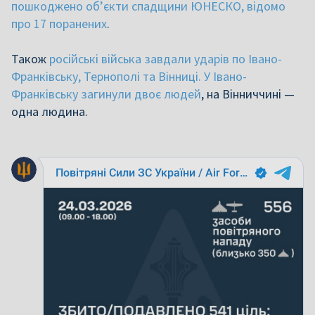
пошкоджено об’єкти спадщини ЮНЕСКО, відомо
про 17 поранених
.
Також
російські війська завдали ударів по Івано-
Франківську, Тернополі та Вінниці. У Івано-
Франківську загинули двоє людей
, на Вінниччині —
одна людина.