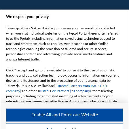
We respect your privacy
Telewizja Polska S.A. w likwidacji processes your personal data collected
when you visit individual websites on the tvp.pl Portal (hereinafter referred
to as the Portal), including information saved using technologies used to
Категорії
track and store them, such as cookies, web beacons or other similar
technologies enabling the provision of tailored and secure services,
Новини
personalize content and advertising, provide social media features and
analyze Internet traffic.
Війна
Докладно
Click "I accept and go to the website" to consent to the use of automatic
tracking and data collection technology, access to information on your end
Погляд
device and its storage, and to the processing of your personal data by
Цікаво
Telewizja Polska S.A. w likwidacji,
Trusted Partners from IAB* (1201
company)
and other
Trusted TVP Partners (93 company)
, for marketing
Slawa.tv
purposes (including for automated matching of advertisements to your
Про нас
interests and measuring their effectiveness) and others, which we indicate
below.
Контакти
Enable All and Enter our Website
Правила використання матеріалів
The purposes of processing your data by TVP S.A. w likwidacji are as
follows:
Обробка даних
Store and/or access information on a device