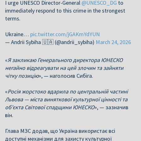
I urge UNESCO Director-General
@UNESCO_DG
to
immediately respond to this crime in the strongest
terms.
Ukraine…
pic.twitter.com/jGAKmYdYUN
— Andrii Sybiha 🇺🇦 (@andrii_sybiha)
March 24, 2026
«
Я закликаю Генерального директора ЮНЕСКО
негайно відреагувати на цей злочин та зайняти
чітку позицію
», — наголосив Сибіга.
«
Росія жорстоко вдарила по центральній частині
Львова — міста виняткової культурної цінності та
об’єкта Світової спадщини ЮНЕСКО
», — зазначив
він.
Глава МЗС додав, що Україна використає всі
доступні механізми для захисту культурної