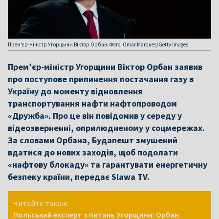
Прем'єр-міністр Угорщини Віктор Орбан. Фото: Omar Marques/Getty Images
Прем’єр-міністр Угорщини Віктор Орбан заявив
про поступове припинення постачання газу в
Україну до моменту відновлення
транспортування нафти нафтопроводом
«Дружба». Про це він повідомив у середу у
відеозверненні, оприлюдненому у соцмережах.
За словами Орбана, Будапешт змушений
вдатися до нових заходів, щоб подолати
«нафтову блокаду» та гарантувати енергетичну
безпеку країни, передає Slawa TV.
Читайте також:
Польський експерт з питань Угорщини: Орбан