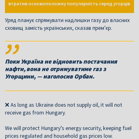
втратив основоположну популярність серед угорців
Уряд планує спрямувати надлишки газу до власних
сховищ замість українських, сказав прем'єр.
Поки Україна не відновить постачання
нафти, вона не отримуватиме газ з
Угорщини, — наголосив Орбан.
❌ As long as Ukraine does not supply oil, it will not
receive gas from Hungary.
We will protect Hungary’s energy security, keeping fuel
prices regulated and household gas prices low.