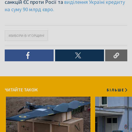
санкцій ЄС проти Росії та
виділення Україні кредиту
на суму 90 млрд євро.
#ВИБОРИ-В-УГОРЩИНІ
ЧИТАЙТЕ ТАКОЖ
БІЛЬШЕ