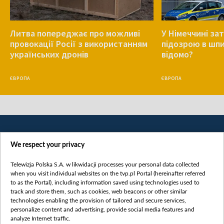
Литва попереджає про можливі
У Німеччині за
провокації Росії з використанням
підозрою в шпи
українських дронів
відомо?
ЄВРОПА
ЄВРОПА
We respect your privacy
Telewizja Polska S.A. w likwidacji processes your personal data collected
when you visit individual websites on the tvp.pl Portal (hereinafter referred
to as the Portal), including information saved using technologies used to
Категорії
track and store them, such as cookies, web beacons or other similar
technologies enabling the provision of tailored and secure services,
Новини
personalize content and advertising, provide social media features and
analyze Internet traffic.
Війна