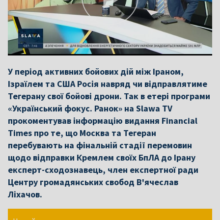
У період активних бойових дій між Іраном,
Ізраїлем та США Росія навряд чи відправлятиме
Тегерану свої бойові дрони. Так в етері програми
«Український фокус. Ранок» на Slawa TV
прокоментував інформацію видання Financial
Times про те, що Москва та Тегеран
перебувають на фінальній стадії перемовин
щодо відправки Кремлем своїх БпЛА до Ірану
експерт-сходознавець, член експертної ради
Центру громадянських свобод В'ячеслав
Ліхачов.