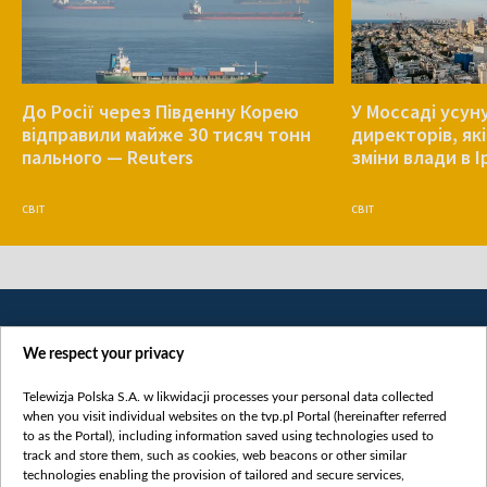
До Росії через Південну Корею
У Моссаді усун
відправили майже 30 тисяч тонн
директорів, як
пального — Reuters
зміни влади в І
СВІТ
СВІТ
We respect your privacy
Telewizja Polska S.A. w likwidacji processes your personal data collected
when you visit individual websites on the tvp.pl Portal (hereinafter referred
to as the Portal), including information saved using technologies used to
Категорії
track and store them, such as cookies, web beacons or other similar
technologies enabling the provision of tailored and secure services,