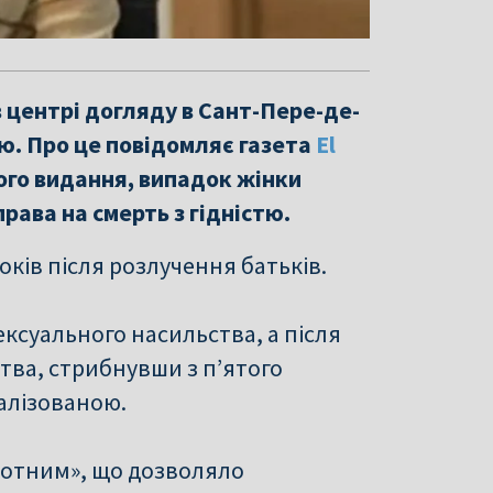
 центрі догляду в Сант-Пере-де-
ю. Про це повідомляє газета
El
кого видання, випадок жінки
рава на смерть з гідністю.
оків після розлучення батьків.
ексуального насильства, а після
тва, стрибнувши з п’ятого
ралізованою.
оротним», що дозволяло