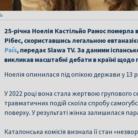
ís
25-річна Ноелія Кастільйо Рамос померла в
Рібес, скориставшись легальною евтаназіє
País
, передає Slawa TV. За даними іспансь
викликав масштабні дебати в країні щодо п
Ноелія опинилася під опікою держави у 13 р
У 2022 році вона стала жертвою групового с
травматичних подій скоїла спробу самогубс
поверху. У результаті жінка залишилася па
Каталонська комісія визнала її стан «незв