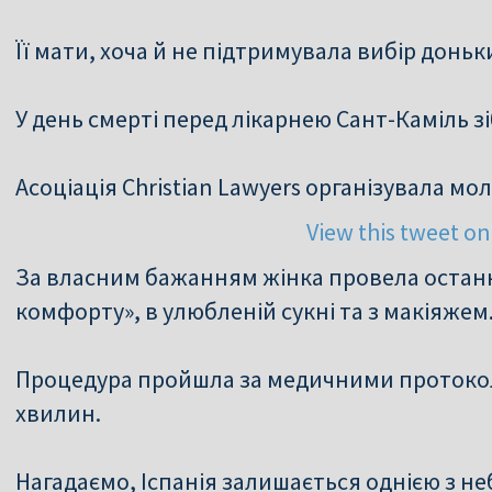
Її мати, хоча й не підтримувала вибір доньк
У день смерті перед лікарнею Сант-Каміль з
Асоціація Christian Lawyers організувала мол
View this tweet on
За власним бажанням жінка провела останні
комфорту», в улюбленій сукні та з макіяжем
Процедура пройшла за медичними протокола
хвилин.
Нагадаємо, Іспанія залишається однією з не