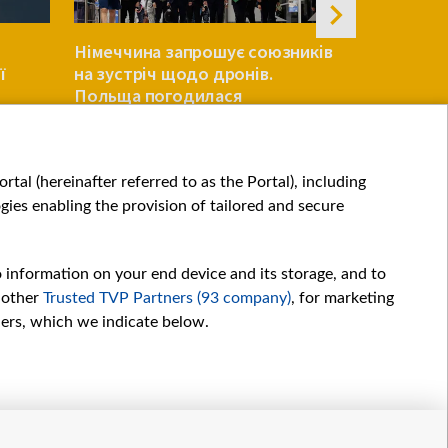
НОВЕ
Румунськи
Німеччина запрошує союзників
чи могла 
ї
на зустріч щодо дронів.
Україні з 
Польща погодилася
вро
ЄВРОПА
ЄВРОПА
tal (hereinafter referred to as the Portal), including
ies enabling the provision of tailored and secure
o information on your end device and its storage, and to
 other
Trusted TVP Partners (93 company)
, for marketing
hers, which we indicate below.
Обробка даних