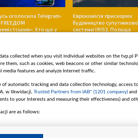
усь оголосила Telegram-
Єврокомісія прискорює
л FREEДОМ
будівництво супутниково
ремістським». Хто ще у
системи IRIS2. Польща
іку?
виділить 656 мільйонів є
ЄВРОПА
ata collected when you visit individual websites on the tvp.pl Por
re them, such as cookies, web beacons or other similar technolog
l media features and analyze Internet traffic.
e of automatic tracking and data collection technology, access t
A. w likwidacji,
Trusted Partners from IAB* (1201 company)
and
nts to your interests and measuring their effectiveness) and ot
cji are as follows:
рії
Slawa.tv
и
Про нас
Контакти