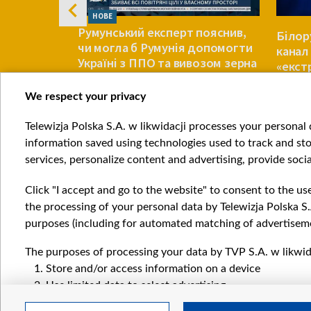
НОВЕ
Румунський експерт пояснив,
 союзників
Білор
чи могла б Румунія допомогти
ів.
кана
Україні з ППО та вивозом зерна
«екст
перел
We respect your privacy
ЄВРОПА
ЄВРОПА
Telewizja Polska S.A. w likwidacji processes your personal d
Item
information saved using technologies used to track and sto
1
services, personalize content and advertising, provide socia
of
4
Click "I accept and go to the website" to consent to the us
the processing of your personal data by Telewizja Polska S.
purposes (including for automated matching of advertiseme
The purposes of processing your data by TVP S.A. w likwida
Катего
Store and/or access information on a device
Новин
Use limited data to select advertising
Війна
Create profiles for personalised advertising