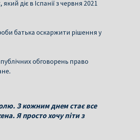
який діє в Іспанії з червня 2021
проби батька оскаржити рішення у
а публічних обговорень право
ане.
олю. З кожним днем стає все
на. Я просто хочу піти з