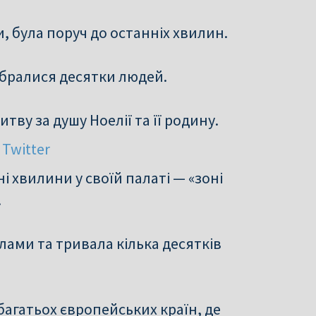
и, була поруч до останніх хвилин.
ібралися десятки людей.
итву за душу Ноелії та її родину.
 Twitter
 хвилини у своїй палаті — «зоні
.
ми та тривала кілька десятків
багатьох європейських країн, де