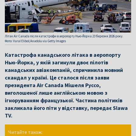
Літак Air Canada після катастрофи в аеропорту Нью-Йорка 23 березня 2026 року.
Фото: Vural Elibol/Anadolu via Getty Images
Катастрофа канадського літака в аеропорту
Нью-Йорка, у якій загинули двоє пілотів
канадських авіакомпаній, спричинила мовний
скандал у країні. Це сталося після заяви
президента Air Canada Мішеля Руссо,
виголошеної лише англійською мовою з
ігноруванням французької. Частина політиків
закликала його піти у відставку, передає Slawa
TV.
Читайте також: