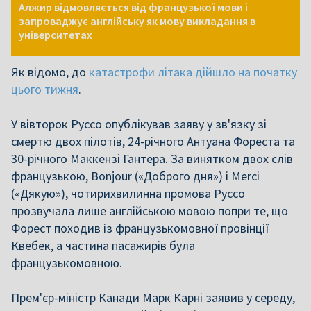
Алжир відмовляється від французької мови і
запроваджує англійську як мову викладання в
університетах
Як відомо, до
катастрофи літака дійшло на початку
цього тижня
.
У вівторок Руссо опублікував заяву у зв'язку зі
смертю двох пілотів, 24-річного Антуана Фореста та
30-річного Маккензі Гантера. За винятком двох слів
французькою, Bonjour («Доброго дня») і Merci
(«Дякую»), чотирихвилинна промова Руссо
прозвучала лише англійською мовою попри те, що
Форест походив із французькомовної провінції
Квебек, а частина пасажирів була
французькомовною.
Прем'єр-міністр Канади Марк Карні заявив у середу,