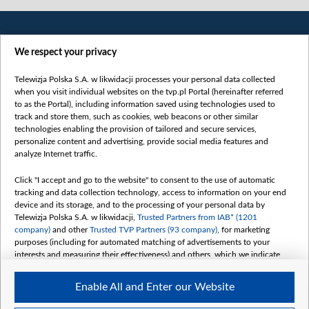
We respect your privacy
Telewizja Polska S.A. w likwidacji processes your personal data collected
when you visit individual websites on the tvp.pl Portal (hereinafter referred
to as the Portal), including information saved using technologies used to
Категорії
track and store them, such as cookies, web beacons or other similar
technologies enabling the provision of tailored and secure services,
Новини
personalize content and advertising, provide social media features and
analyze Internet traffic.
Війна
Докладно
Click "I accept and go to the website" to consent to the use of automatic
tracking and data collection technology, access to information on your end
Погляд
device and its storage, and to the processing of your personal data by
Цікаво
Telewizja Polska S.A. w likwidacji,
Trusted Partners from IAB* (1201
company)
and other
Trusted TVP Partners (93 company)
, for marketing
Slawa.tv
purposes (including for automated matching of advertisements to your
Про нас
interests and measuring their effectiveness) and others, which we indicate
below.
Контакти
Enable All and Enter our Website
Правила використання матеріалів
The purposes of processing your data by TVP S.A. w likwidacji are as
follows: