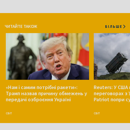
ЧИТАЙТЕ ТАКОЖ
БІЛЬШЕ
«Нам і самим потрібні ракети»:
Reuters: У США
Трамп назвав причину обмежень у
переговорах з 
передачі озброєння Україні
Patriot попри 
СВІТ
СВІТ