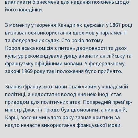
викликати бізнесмена для надання пояснень щодо
його поведінки.
З моменту утворення Канади як держави у 1867 році
визнавалося використання двох мов у парламенті
та федеральних судах. Сто років потому
Королівська комісія з питань двомовності та двох
культур рекомендувала уряду визнати англійську та
французьку офіційними мовами. У федеральному
законі 1969 року такі положення було прийнято.
Знання французької мови є важливим у канадській
політиці, а недостатнє володіння нею іноді стає
приводом для політичних атак. Попередній прем'єр-
міністр Джастін Трюдо був двомовним, а нинішній,
Карні, восени минулого року зазнав критики за
надто нечасте використання французької мови.