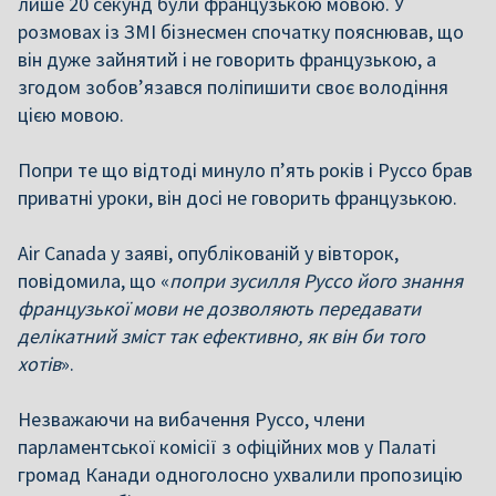
лише 20 секунд були французькою мовою. У
розмовах із ЗМІ бізнесмен спочатку пояснював, що
він дуже зайнятий і не говорить французькою, а
згодом зобов’язався поліпишити своє володіння
цією мовою.
Попри те що відтоді минуло п’ять років і Руссо брав
приватні уроки, він досі не говорить французькою.
Air Canada у заяві, опублікованій у вівторок,
повідомила, що «
попри зусилля Руссо його знання
французької мови не дозволяють передавати
делікатний зміст так ефективно, як він би того
хотів
».
Незважаючи на вибачення Руссо, члени
парламентської комісії з офіційних мов у Палаті
громад Канади одноголосно ухвалили пропозицію