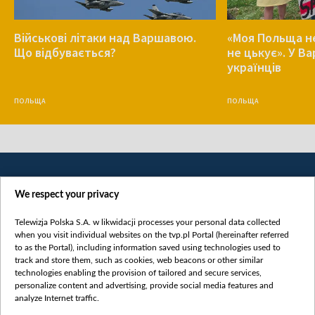
Військові літаки над Варшавою.
«Моя Польща не
Що відбувається?
не цькує». У В
українців
ПОЛЬЩА
ПОЛЬЩА
We respect your privacy
Telewizja Polska S.A. w likwidacji processes your personal data collected
when you visit individual websites on the tvp.pl Portal (hereinafter referred
to as the Portal), including information saved using technologies used to
Категорії
track and store them, such as cookies, web beacons or other similar
technologies enabling the provision of tailored and secure services,
Новини
personalize content and advertising, provide social media features and
analyze Internet traffic.
Війна