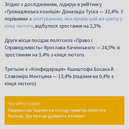
Згідно з дослідженням, лідирує в рейтингу
«Громадянська коаліція» Дональда Туска — 32,4%. У
порівнянні з
опитуванням, яке провів цей же центр у
кінці лютого
, відбулося зростання на 2,3%.
Друге місце посідає політсила «Право і
Справедливість» Ярослава Качинського — 24,5% зі
зростанням на 3,4% з кінця лютого.
Третьою є «Конфедерація» Кшиштофа Босака й
Славоміра Ментцена — 13,4% (падіння на 0,4% з
кінця лютого).
Читайте також:
Пшемислав Чарнек на посаді прем'єр-міністра
Польщі. Що про це думають поляки?