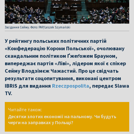
Засідання Сейму. Фото: PAP/Leszek Szymański
У рейтингу польських політичних партій
«Конфедерацію Корони Польської», очолювану
скандальним політиком Ґжеґожем Брауном,
випереджає партія «Ліві», лідером якої є спікер
Сейму Влодзімєж Чажастий. Про це свідчать
результати соцопитування, виконані центром
IBRiS для видання
Rzeczpospolita
, передає Slawa
TV.
Читайте також:
Десятки злотих економії на пальному. Чи будуть
черги на заправках у Польщі?