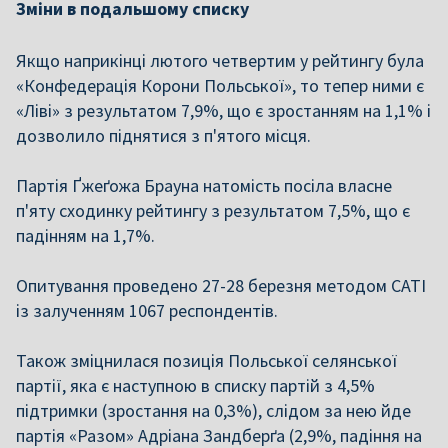
Зміни в подальшому списку
Якщо наприкінці лютого четвертим у рейтингу була
«Конфедерація Корони Польської», то тепер ними є
«Ліві» з результатом 7,9%, що є зростанням на 1,1% і
дозволило піднятися з п'ятого місця.
Партія Ґжеґожа Брауна натомість посіла власне
п'яту сходинку рейтингу з результатом 7,5%, що є
падінням на 1,7%.
Опитування проведено 27-28 березня методом CATI
із залученням 1067 респондентів.
Також зміцнилася позиція Польської селянської
партії, яка є наступною в списку партій з 4,5%
підтримки (зростання на 0,3%), слідом за нею йде
партія «Разом» Адріана Зандберґа (2,9%, падіння на