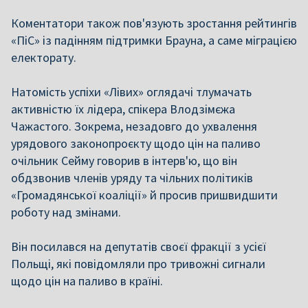
Коментатори також пов'язують зростання рейтингів
«ПіС» із падінням підтримки Брауна, а саме міграцією
електорату.
Натомість успіхи «Лівих» оглядачі тлумачать
активністю їх лідера, спікера Влодзімєжа
Чажастого. Зокрема, незадовго до ухвалення
урядового законопроєкту щодо цін на паливо
очільник Сейму говорив в інтерв'ю, що він
обдзвонив членів уряду та чільних політиків
«Громадянської коаліції» й просив пришвидшити
роботу над змінами.
Він посилався на депутатів своєї фракції з усієї
Польщі, які повідомляли про тривожні сигнали
щодо цін на паливо в країні.