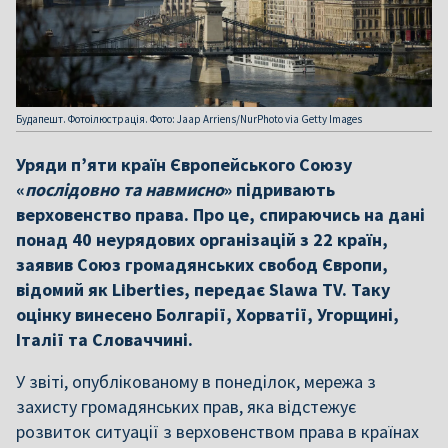
Будапешт. Фотоілюстрація. Фото: Jaap Arriens/NurPhoto via Getty Images
Уряди п’яти країн Європейського Союзу
«
послідовно та навмисно
» підривають
верховенство права. Про це, спираючись на дані
понад 40 неурядових організацій з 22 країн,
заявив Союз громадянських свобод Європи,
відомий як Liberties, передає Slawa TV. Таку
оцінку винесено Болгарії, Хорватії, Угорщині,
Італії та Словаччині.
У звіті, опублікованому в понеділок, мережа з
захисту громадянських прав, яка відстежує
розвиток ситуації з верховенством права в країнах