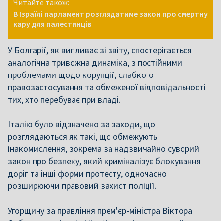
Читайте також:
В Ізраїлі парламент розглядатиме закон про смертну
кару для палестинців
У Болгарії, як випливає зі звіту, спостерігається
аналогічна тривожна динаміка, з постійними
проблемами щодо корупції, слабкого
правозастосування та обмеженої відповідальності
тих, хто перебуває при владі.
Італію було відзначено за заходи, що
розглядаються як такі, що обмежують
інакомислення, зокрема за надзвичайно суворий
закон про безпеку, який криміналізує блокування
доріг та інші форми протесту, одночасно
розширюючи правовий захист поліції.
Угорщину за правління прем'єр-міністра Віктора