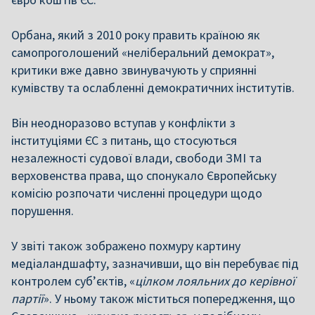
Орбана, який з 2010 року править країною як
самопроголошений «неліберальний демократ»,
критики вже давно звинувачують у сприянні
кумівству та ослабленні демократичних інститутів.
Він неодноразово вступав у конфлікти з
інституціями ЄС з питань, що стосуються
незалежності судової влади, свободи ЗМІ та
верховенства права, що спонукало Європейську
комісію розпочати численні процедури щодо
порушення.
У звіті також зображено похмуру картину
медіаландшафту, зазначивши, що він перебуває під
контролем суб’єктів, «
цілком лояльних до керівної
партії
». У ньому також міститься попередження, що