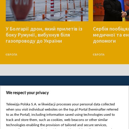
У Болгарії дрон, який прилетів із
Сербія пообіця
боку Румунії, вибухнув біля
медичної та е
газопроводу до України
допомоги
ЄВРОПА
ЄВРОПА
We respect your privacy
Telewizja Polska S.A. w likwidacji processes your personal data collected
when you visit individual websites on the tvp.pl Portal (hereinafter referred
to as the Portal), including information saved using technologies used to
Категорії
track and store them, such as cookies, web beacons or other similar
technologies enabling the provision of tailored and secure services,