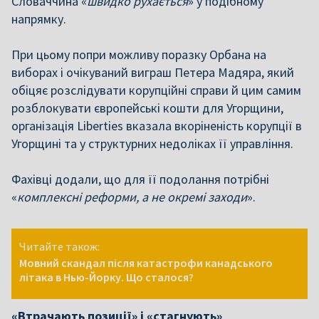
Словаччина «
швидко рухається
» у подібному
напрямку.
При цьому попри можливу поразку Орбана на
виборах і очікуваний виграш Петера Мадяра, який
обіцяє розслідувати корупційні справи й цим самим
розблокувати європейські кошти для Угорщини,
організація Liberties вказала вкоріненість корупції в
Угорщині та у структурних недоліках її управління.
Фахівці додали, що для її подолання потрібні
«
комплексні реформи, а не окремі заходи
».
Читайте також:
Мовний скандал після катастрофи канадського
літака в Нью-Йорку. Що сталося?
«Втрачають позиції» і «стагнують»