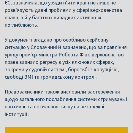
ЄС, зазначила, що уряди п’яти країн не лише не
розв'язують давні проблеми у сфері верховенства
права, а й у багатьох випадках активно їх
поглиблюють.
У документі згадано про особливо серйозну
ситуацію у Словаччині й зазначено, що за правління
уряду прем'єр-міністра Роберта Фіцо верховенство
права зазнало регресу в усіх ключових сферах,
зокрема у судовій системі, боротьбі з корупцією,
свободі ЗМІ та громадському контролі.
Правозахисники також висловили застереження
щодо загального послаблення системи стримувань і
противаг та посилення тиску на незалежні
інституції.