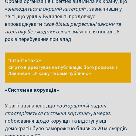
Орбана організація Liberties виділила як країну, що
«
знаходиться в окремій категорії
», зазначивши у
звіті, що уряд у Будапешті продовжує
впроваджувати «
все більш регресивні закони та
політику без жодних ознак змін
» після понад 16
років перебування при владі.
Читайте також:
Сіярто відреагував на публікацію його розмови з
Лавровим: «Я кажу те саме публічно»
«Системна корупція»
У звіті зазначено, що «
в Угорщині й надалі
спостерігається системна корупція
», а через
побоювання щодо корупції та відступу від
демократії було заморожено близько 20 мільярдів
євро коштів ЄС.