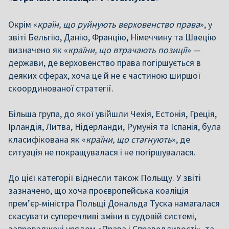
Окрім «
країн, що руйнують верховенство права
», у
звіті Бельгію, Данію, Францію, Німеччину та Швецію
визначено як «
країни, що втрачають позиції
» —
держави, де верховенство права погіршується в
деяких сферах, хоча це й не є частиною ширшої
скоординованої стратегії.
Більша група, до якої увійшли Чехія, Естонія, Греція,
Ірландія, Литва, Нідерланди, Румунія та Іспанія, була
класифікована як «
країни, що стагнують
», де
ситуація не покращувалася і не погіршувалася.
До цієї категорії віднесли також Польщу. У звіті
зазначено, що хоча проєвропейська коаліція
прем’єр-міністра Польщі Дональда Туска намагалася
скасувати суперечливі зміни в судовій системі,
запроваджені урядом «Права і Справедливості», та