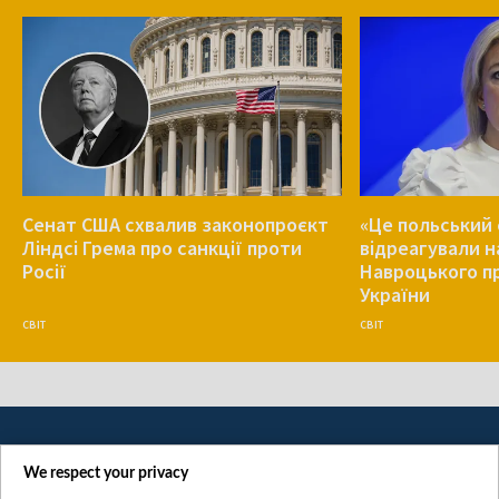
Сенат США схвалив законопроєкт
«Це польський 
Ліндсі Грема про санкції проти
відреагували н
Росії
Навроцького п
України
СВІТ
СВІТ
We respect your privacy