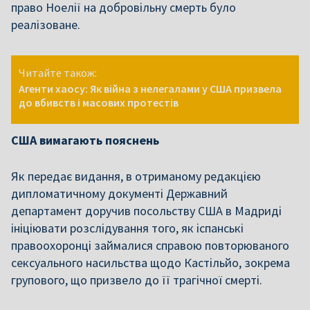
право Ноелії на добровільну смерть було
реалізоване.
Читайте також:
Агенти хаосу: Як війна з нелегалами у США призвела
до вбивств і масових протестів
США вимагають пояснень
Як передає видання, в отриманому редакцією
дипломатичному документі Державний
департамент доручив посольству США в Мадриді
ініціювати розслідування того, як іспанські
правоохоронці займалися справою повторюваного
сексуального насильства щодо Кастільйо, зокрема
групового, що призвело до її трагічної смерті.