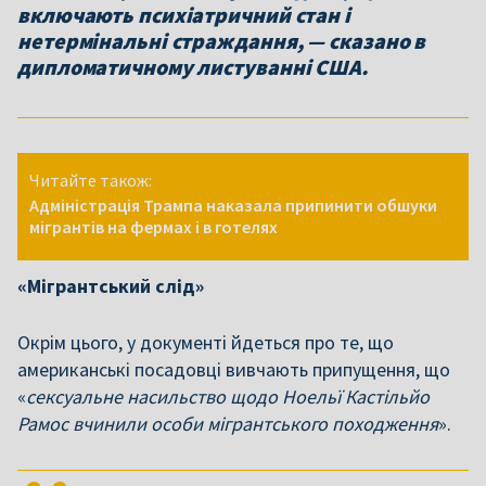
включають психіатричний стан і
нетермінальні страждання, — сказано в
дипломатичному листуванні США.
Читайте також:
Адміністрація Трампа наказала припинити обшуки
мігрантів на фермах і в готелях
«Мігрантський слід»
Окрім цього, у документі йдеться про те, що
американські посадовці вивчають припущення, що
«
сексуальне насильство щодо Ноельї Кастільйо
Рамос вчинили особи мігрантського походження
».