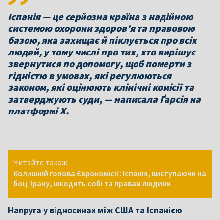
Іспанія — це серйозна країна з надійною
системою охорони здоров’я та правовою
базою, яка захищає й піклується про всіх
людей, у тому числі про тих, хто вирішує
звернутися по допомогу, щоб померти з
гідністю в умовах, які регулюються
законом, які оцінюють клінічні комісії та
затверджують суди, — написала Ґарсія на
платформі Х.
Читайте також:
Колишній голова Єврокомісії: Іспанія, виступаючи на
боці Ірану, шкодить собі та правам людини
Напруга у відносинах між США та Іспанією