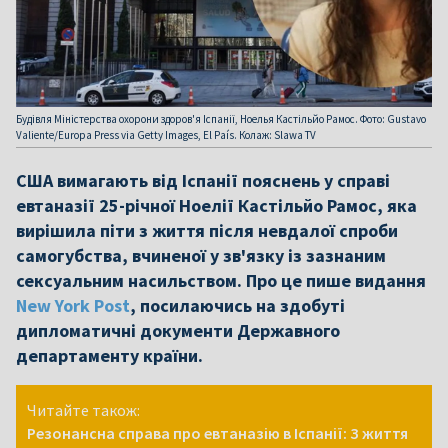
Будівля Міністерства охорони здоров'я Іспанії, Ноелья Кастільйо Рамос. Фото: Gustavo
Valiente/Europa Press via Getty Images, El País. Колаж: Slawa TV
США вимагають від Іспанії пояснень у справі
евтаназії 25-річної Ноелії Кастільйо Рамос, яка
вирішила піти з життя після невдалої спроби
самогубства, вчиненої у зв'язку із зазнаним
сексуальним насильством. Про це пише видання
New York Post
, посилаючись на здобуті
дипломатичні документи Державного
департаменту країни.
Читайте також:
Резонансна справа про евтаназію в Іспанії: З життя