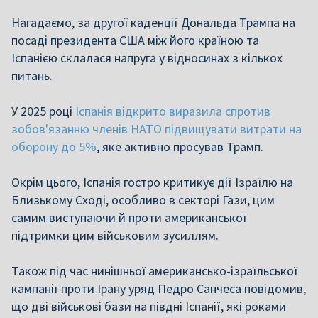
Нагадаємо, за другої каденції Дональда Трампа на
посаді президента США між його країною та
Іспанією склалася напруга у відносинах з кількох
питань.
У 2025 році
Іспанія відкрито виразила спротив
зобов'язанню членів НАТО підвищувати витрати на
оборону до 5%
, яке активно просував Трамп.
Окрім цього, Іспанія гостро критикує дії Ізраїлю на
Близькому Сході, особливо в секторі Гази, цим
самим виступаючи й проти американської
підтримки цим військовим зусиллям.
Також під час нинішньої американсько-ізраїльської
кампанії проти Ірану уряд Педро Санчеса повідомив,
що дві військові бази на півдні Іспанії, які роками