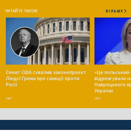
ЧИТАЙТЕ ТАКОЖ
БІЛЬШЕ
Сенат США схвалив законопроєкт
«Це польський 
Ліндсі Грема про санкції проти
відреагували н
Росії
Навроцького п
України
СВІТ
СВІТ