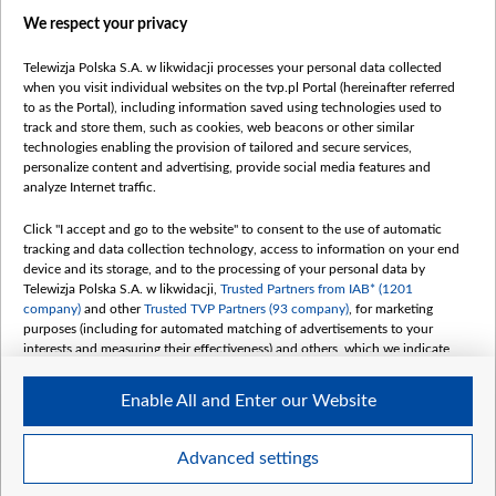
We respect your privacy
Telewizja Polska S.A. w likwidacji processes your personal data collected
when you visit individual websites on the tvp.pl Portal (hereinafter referred
to as the Portal), including information saved using technologies used to
Категорії
track and store them, such as cookies, web beacons or other similar
technologies enabling the provision of tailored and secure services,
Новини
personalize content and advertising, provide social media features and
analyze Internet traffic.
Війна
Докладно
Click "I accept and go to the website" to consent to the use of automatic
tracking and data collection technology, access to information on your end
Погляд
device and its storage, and to the processing of your personal data by
Цікаво
Telewizja Polska S.A. w likwidacji,
Trusted Partners from IAB* (1201
company)
and other
Trusted TVP Partners (93 company)
, for marketing
Slawa.tv
purposes (including for automated matching of advertisements to your
Про нас
interests and measuring their effectiveness) and others, which we indicate
below.
Контакти
Enable All and Enter our Website
Правила використання матеріалів
The purposes of processing your data by TVP S.A. w likwidacji are as
follows:
Обробка даних
Store and/or access information on a device
Advanced settings
Use limited data to select advertising
Create profiles for personalised advertising