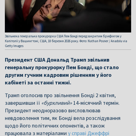
Звільнена генеральна прокурорка США Пем Бонді перед закритим брифінгом у
Капітолії у Вашингтоні, США, 18 березня 2026 року. Фото: Nathan Posner / Anadolu via
Getty Images
Президент США Дональд Трамп звільнив
генеральну прокурорку Пем Бонді, що стало
другим гучним кадровим рішенням у його
кабінеті за останні тижні.
Трамп оголосив про звільнення Бонді 2 квітня,
завершивши її
«бурхливий»
14-місячний термін.
Президент неодноразово висловлював
невдоволення тим, як Бонді вела розслідування
щодо його політичних опонентів, а також
працювала з матеріалами
у справі Джеффрі