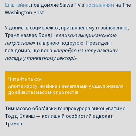
Епштейна
, повідомляє Slawa TV з
посиланням
на The
Washington Post.
У дописі в соцмережах, присвяченому її звільненню,
Трамп назвав Бонді
«великою американською
патріоткою»
та вірною подругою. Президент
повідомив, що вона
«перейде на нову важливу
посаду у приватному секторі»
.
Читайте також:
Агенти хаосу: Як війна з нелегалами у США призвела
до вбивств і масових протестів
Тимчасово обов’язки генпрокурора виконуватиме
Тодд Бланш — колишній особистий адвокат
Трампа.