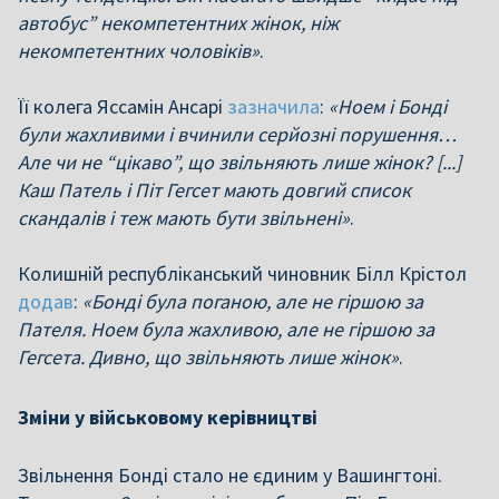
автобус” некомпетентних жінок, ніж
некомпетентних чоловіків»
.
Її колега Яссамін Ансарі
зазначила
:
«Ноем і Бонді
були жахливими і вчинили серйозні порушення…
Але чи не “цікаво”, що звільняють лише жінок? [...]
Каш Патель і Піт Гегсет мають довгий список
скандалів і теж мають бути звільнені»
.
Колишній республіканський чиновник Білл Крістол
додав
:
«Бонді була поганою, але не гіршою за
Пателя. Ноем була жахливою, але не гіршою за
Гегсета. Дивно, що звільняють лише жінок»
.
Зміни у військовому керівництві
Звільнення Бонді стало не єдиним у Вашингтоні.