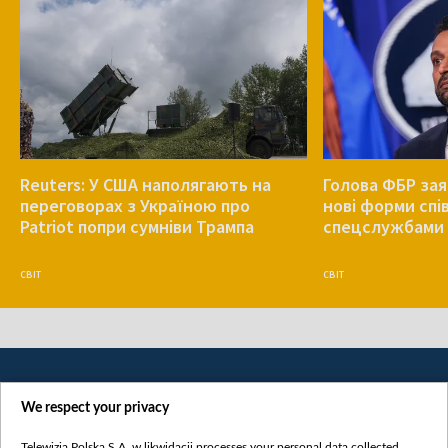
Reuters: У США наполягають на
Голова ФБР зая
переговорах з Україною про
нові форми спів
Patriot попри сумніви Трампа
спецслужбами 
СВІТ
СВІТ
We respect your privacy
Telewizja Polska S.A. w likwidacji processes your personal data collected