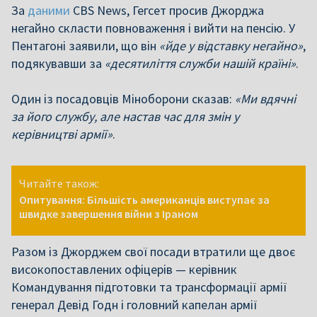
За
даними
CBS News, Гегсет просив Джорджа
негайно скласти повноваження і вийти на пенсію. У
Пентагоні заявили, що він
«йде у відставку негайно»
,
подякувавши за
«десятиліття служби нашій країні»
.
Один із посадовців Міноборони сказав:
«Ми вдячні
за його службу, але настав час для змін у
керівництві армії»
.
Читайте також:
Опитування: Більшість американців виступає за
швидке завершення війни з Іраном
Разом із Джорджем свої посади втратили ще двоє
високопоставлених офіцерів — керівник
Командування підготовки та трансформації армії
генерал Девід Годн і головний капелан армії