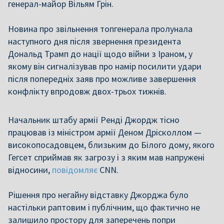
генерал-майор Вільям Грін.
Новина про звільнення топгенерала пролунала
наступного дня після звернення президента
Дональд Трамп до нації щодо війни з Іраном, у
якому він сигналізував про намір посилити удари
після попередніх заяв про можливе завершення
конфлікту впродовж двох-трьох тижнів.
Начальник штабу армії Ренді Джордж тісно
працював із міністром армії Деном Дрісколлом —
високопосадовцем, близьким до Білого дому, якого
Гегсет сприймав як загрозу і з яким мав напружені
відносини,
повідомляє
CNN.
Рішення про негайну відставку Джорджа було
настільки раптовим і публічним, що фактично не
залишило простору для заперечень попри