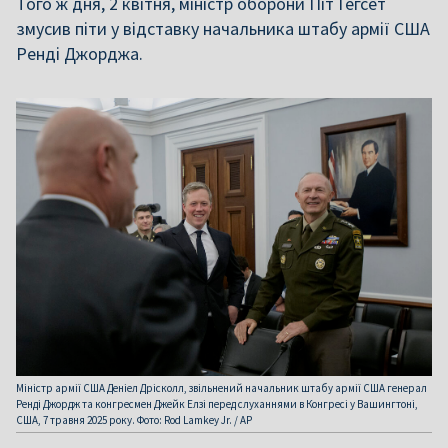
Того ж дня, 2 квітня, міністр оборони Піт Гегсет
змусив піти у відставку начальника штабу армії США
Ренді Джорджа.
Міністр армії США Деніел Дрісколл, звільнений начальник штабу армії США генерал
Ренді Джордж та конгресмен Джейк Елзі перед слуханнями в Конгресі у Вашингтоні,
США, 7 травня 2025 року. Фото: Rod Lamkey Jr. / AP