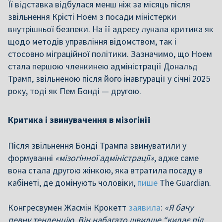
Її відставка відбулася менш ніж за місяць після
звільнення Крісті Ноем з посади міністерки
внутрішньої безпеки. На її адресу лунала критика як
щодо методів управління відомством, так і
стосовно міграційної політики. Зазначимо, що Ноем
стала першою членкинею адміністрації Дональд
Трамп, звільненою після його інавгурації у січні 2025
року, тоді як Пем Бонді — другою.
Критика і звинувачення в мізогінії
Після звільнення Бонді Трампа звинуватили у
формуванні
«мізогінної адміністрації»
, адже саме
вона стала другою жінкою, яка втратила посаду в
кабінеті, де домінують чоловіки,
пише
The Guardian.
Конгресвумен Жасмін Крокетт
заявила
:
«Я бачу
певну тенденцію. Він набагато швидше “кидає під