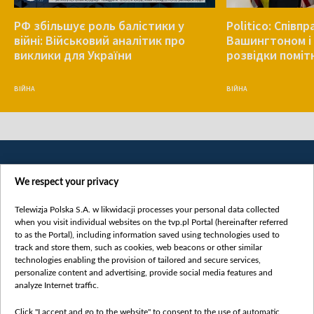
РФ збільшує роль балістики у
Politico: Співп
війні: Військовий аналітик про
Вашингтоном і 
виклики для України
розвідки поміт
ВІЙНА
ВІЙНА
We respect your privacy
Telewizja Polska S.A. w likwidacji processes your personal data collected
when you visit individual websites on the tvp.pl Portal (hereinafter referred
to as the Portal), including information saved using technologies used to
Категорії
track and store them, such as cookies, web beacons or other similar
technologies enabling the provision of tailored and secure services,
Новини
personalize content and advertising, provide social media features and
analyze Internet traffic.
Війна
Докладно
Click "I accept and go to the website" to consent to the use of automatic