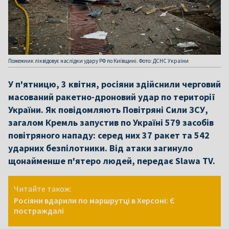
Пожежник ліквідовує наслідки удару РФ по Київщині. Фото: ДСНС України
У п'ятницю, 3 квітня, росіяни здійснили черговий
масований ракетно-дроновий удар по території
України. Як повідомляють Повітряні Сили ЗСУ,
загалом Кремль запустив по Україні 579 засобів
повітряного нападу: серед них 37 ракет та 542
ударних безпілотники. Від атаки загинуло
щонайменше п'ятеро людей, передає Slawa TV.
Читайте також:
Росіяни вдарили по маршрутці в Херсоні: Є
постраждалі