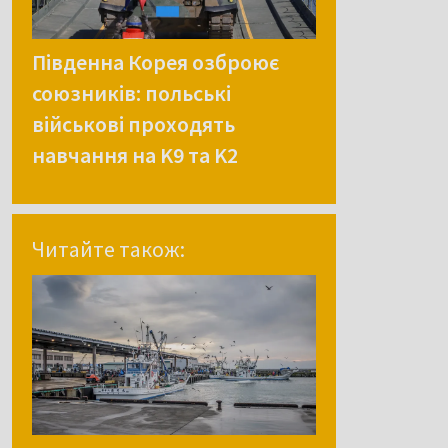
Південна Корея озброює
союзників: польські
військові проходять
навчання на K9 та K2
Читайте також: