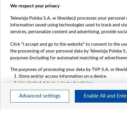
We respect your privacy
ПОЛЬЩА
ПОЛЬЩА
Telewizja Polska S.A. w likwidacji processes your personal d
Item
information saved using technologies used to track and sto
1
services, personalize content and advertising, provide socia
of
4
Click "I accept and go to the website" to consent to the us
the processing of your personal data by Telewizja Polska S.
purposes (including for automated matching of advertiseme
The purposes of processing your data by TVP S.A. w likwida
Катего
Store and/or access information on a device
Новин
Use limited data to select advertising
Війна
Create profiles for personalised advertising
Докла
Advanced settings
Enable All and Ent
Use profiles to select personalised advertising
Погляд
Create profiles to personalise content
Цікаво
Use profiles to select personalised content
Measure advertising performance
Measure content performance