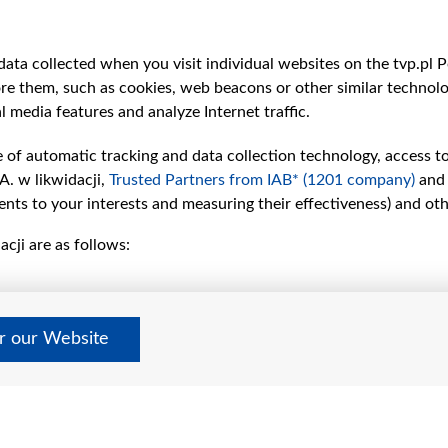
катастрофи
ПОЛЬЩА
ata collected when you visit individual websites on the tvp.pl Por
re them, such as cookies, web beacons or other similar technolog
l media features and analyze Internet traffic.
e of automatic tracking and data collection technology, access t
A. w likwidacji,
Trusted Partners from IAB* (1201 company)
and
nts to your interests and measuring their effectiveness) and ot
cji are as follows:
рії
Slawa.tv
и
Про нас
Контакти
дно
Правила використання матер
er our Website