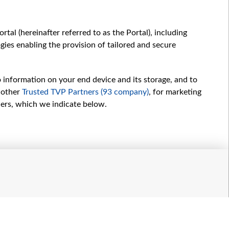
ПОЛЬЩА
ПОЛЬЩА
tal (hereinafter referred to as the Portal), including
ies enabling the provision of tailored and secure
o information on your end device and its storage, and to
 other
Trusted TVP Partners (93 company)
, for marketing
hers, which we indicate below.
Обробка даних
іалів