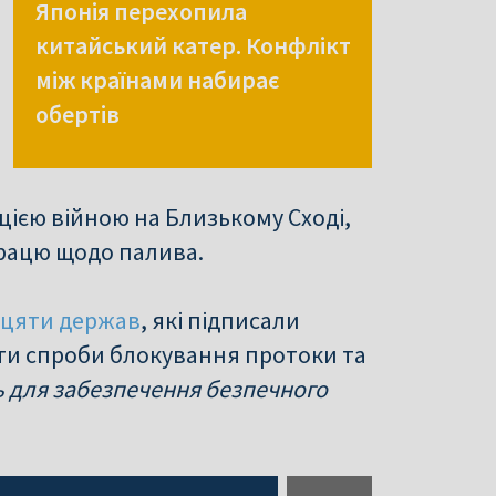
Японія перехопила
китайський катер. Конфлікт
між країнами набирає
обертів
цією війною на Близькому Сході,
працю щодо палива.
дцяти держав
, які підписали
ити спроби блокування протоки та
ь для забезпечення безпечного