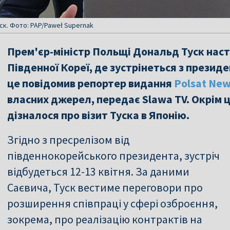
ск. Фото: PAP/Paweł Supernak
Прем'єр-міністр Польщі Дональд Туск нас
Південної Кореї, де зустрінеться з презид
це повідомив репортер видання
Polsat Ne
власних джерел, передає Slawa TV. Окрім ц
дізналося про візит Туска в Японію.
Згідно з пресрелізом від
південнокорейського президента, зустріч
відбудеться 12-13 квітня. За даними
Саєвича, Туск вестиме переговори про
розширення співпраці у сфері озброєння,
зокрема, про реалізацію контрактів на