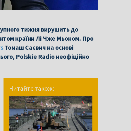
тупного тижня вирушить до
ентом країни Лі Чже Мьоном. Про
ws
Томаш Саєвич на основі
ього, Polskie Radio неофіційно
Читайте також: