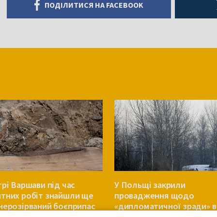
ПОДІЛИТИСЯ НА FACEBOOK
трі Варшави під час
У Польщі закрили
тних робіт знайшли ще
провадження щодо
нерозірваний боєприпас
«дипломатичної зради» в
контексті Смоленської