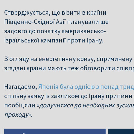
Стверджується, що візити в країни
Південно-Східної Азії планували ще
задовго до початку американсько-
ізраїльської кампанії проти Ірану.
З огляду на енергетичну кризу, спричинену 
згадані країни мають теж обговорити спів
Нагадаємо,
Японія була однією з понад три
спільну заяву із закликом до Ірану припин
пообіцяли «
долучитися до необхідних зусил
проходу
».