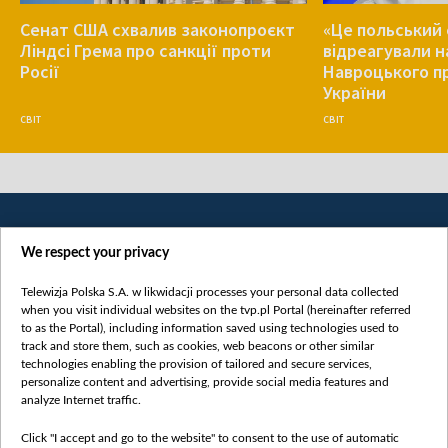
Сенат США схвалив законопроєкт
«Це польський 
Ліндсі Грема про санкції проти
відреагували н
Росії
Навроцького п
України
СВІТ
СВІТ
We respect your privacy
Telewizja Polska S.A. w likwidacji processes your personal data collected
when you visit individual websites on the tvp.pl Portal (hereinafter referred
to as the Portal), including information saved using technologies used to
Категорії
track and store them, such as cookies, web beacons or other similar
technologies enabling the provision of tailored and secure services,
Новини
personalize content and advertising, provide social media features and
analyze Internet traffic.
Війна
Докладно
Click "I accept and go to the website" to consent to the use of automatic