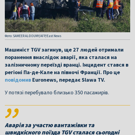
Фото: SAMEER AL-DOUMY/AFP/East News
Машиніст TGV загинув, ще 27 людей отримали
поранення внаслідок аварії, яка сталася на
залізничному переїзді вранці. Інцидент стався в
регіоні Па-де-Кале на півночі Франції. Про це
повідомив
Euronews, передає Slawa TV.
У потязі перебувало близько 350 пасажирів.
Аварія за участю вантажівки та
швидкісного поїзда TGV сталася сьогодні