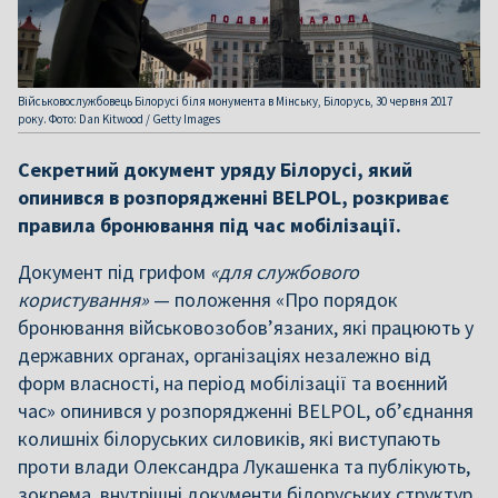
Військовослужбовець Білорусі біля монумента в Мінську, Білорусь, 30 червня 2017
року. Фото: Dan Kitwood / Getty Images
Секретний документ уряду Білорусі, який
опинився в розпорядженні BELPOL, розкриває
правила бронювання під час мобілізації.
Документ під грифом
«для службового
користування»
— положення «Про порядок
бронювання військовозобов’язаних, які працюють у
державних органах, організаціях незалежно від
форм власності, на період мобілізації та воєнний
час» опинився у розпорядженні BELPOL, об’єднання
колишніх білоруських силовиків, які виступають
проти влади Олександра Лукашенка та публікують,
зокрема, внутрішні документи білоруських структур.