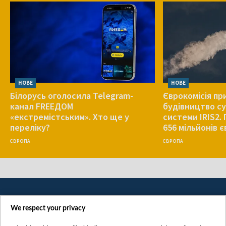
НОВЕ
НОВЕ
Білорусь оголосила Telegram-
Єврокомісія п
канал FREEДОМ
будівництво с
«екстремістським». Хто ще у
системи IRIS2.
переліку?
656 мільйонів є
ЄВРОПА
ЄВРОПА
We respect your privacy