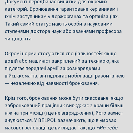
Документ передбачає винятки для окремих
категорій. Бронювання гарантоване керівникам і
їхнім заступникам у держорганах та організаціях.
Такий самий статус мають особи з науковими
ступенями доктора наук або званнями професора
чи доцента.
Окремі норми стосуються спеціальностей: якщо
водій або машиніст закріплений за технікою, яка
підлягає передачі армії за рознарядками
військкоматів, він підлягає мобілізації разом із нею
— незалежно від наявності бронювання.
Крім того, бронювання може бути скасоване: якщо
заброньований працівник виїжджає з країни більш
ніж на три місяці (і це не відрядження), його захист
анулюється. У BELPOL зазначають, що в умовах
масової релокації це виглядає так, що
«Ми тебе