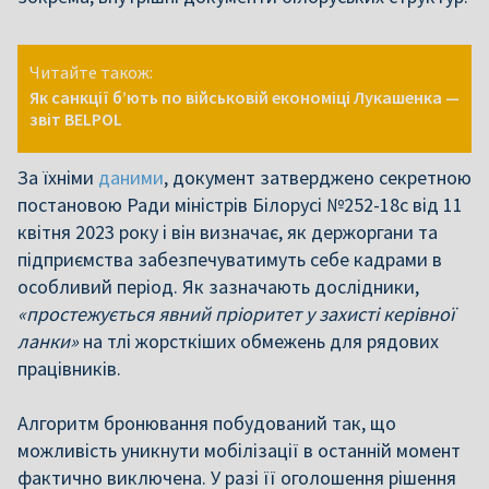
Читайте також:
Як санкції б’ють по військовій економіці Лукашенка —
звіт BELPOL
За їхніми
даними
, документ затверджено секретною
постановою Ради міністрів Білорусі №252-18с від 11
квітня 2023 року і він визначає, як держоргани та
підприємства забезпечуватимуть себе кадрами в
особливий період. Як зазначають дослідники,
«простежується явний пріоритет у захисті керівної
ланки»
на тлі жорсткіших обмежень для рядових
працівників.
Алгоритм бронювання побудований так, що
можливість уникнути мобілізації в останній момент
фактично виключена. У разі її оголошення рішення