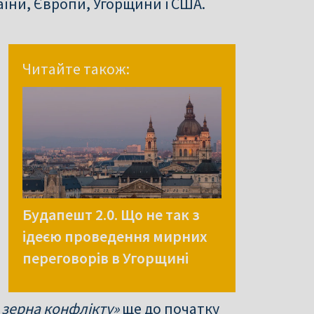
аїни, Європи, Угорщини і США.
Читайте також:
Будапешт 2.0. Що не так з
ідеєю проведення мирних
переговорів в Угорщині
 зерна конфлікту»
ще до початку