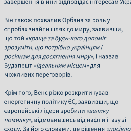
завершення війни відповідає інтересам Укр
Він також похвалив Орбана за роль у
спробах знайти шлях до миру, заявивши,
що той
«краще за будь-кого допоміг
зрозуміти, що потрібно українцям і
росіянам для досягнення миру»
, і назвав
Будапешт
«ідеальним місцем»
для
можливих переговорів.
Крім того, Венс різко розкритикував
енергетичну політику ЄС, заявивши, що
європейські лідери зробили
«велику
помилку»
, відмовившись від нафти і газу зі
сходу. За його словами, це рішення
«посіяло