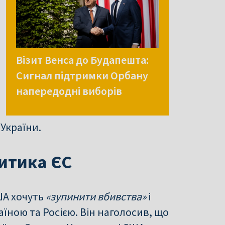
Візит Венса до Будапешта:
Сигнал підтримки Орбану
напередодні виборів
України.
ритика ЄС
ША хочуть
«зупинити вбивства»
і
аїною та Росією. Він наголосив, що