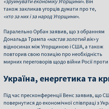
«зруйнувати економіку Угорщини»
. Він
також закликав угорців думати про те,
«хто за них і за народ Угорщини»
.
Паралельно Орбан заявив, що з обранням
Дональда Трампа
«настав золотий вік»
у
відносинах між Угорщиною і США, а також
повторив свою позицію про необхідність
мирних переговорів щодо війни Росії проти 
Україна, енергетика та к
Під час пресконференції Венс заявив, що С
повернутися до економічної співпраці з Укр