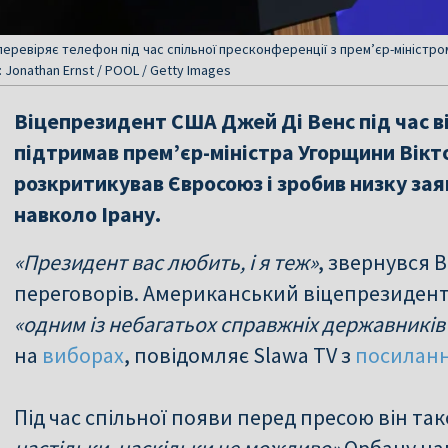
еревіряє телефон під час спільної пресконференції з прем’єр-міністр
 Jonathan Ernst / POOL / Getty Images
Віцепрезидент США Джей Ді Венс під час в
підтримав прем’єр-міністра Угорщини Вікт
розкритикував Євросоюз і зробив низку заяв
навколо Ірану.
«Президент вас любить, і я теж»
, звернувся 
переговорів. Американський віцепрезидент
«одним із небагатьох справжніх державників 
на
виборах
, повідомляє Slawa TV з
посилан
Під час спільної появи перед пресою він та
настільки, наскільки це можливо»
Орбану на