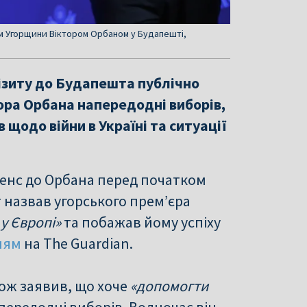
ом Угорщини Віктором Орбаном у Будапешті,
ізиту до Будапешта публічно
ора Орбана напередодні виборів,
 щодо війни в Україні та ситуації
Венс до Орбана перед початком
 назвав угорського прем’єра
у Європі»
та побажав йому успіху
ням
на The Guardian.
кож заявив, що хоче
«допомогти
передодні виборів. Водночас він