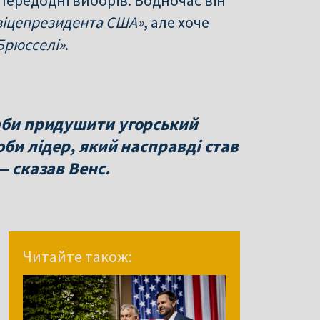
 віцепрезидента США»
, але хоче
Брюсселі»
.
 аби придушити угорський
оби лідер, який насправді став
— сказав Венс.
Читайте також: