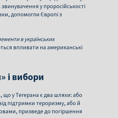
 звинувачення у проросійськості
ки, допомогли Європі з
лементи в українських
аються впливати на американські
я» і вибори
 що у Тегерана є два шляхи: або
від підтримки тероризму, або й
словами, призведе до погіршення