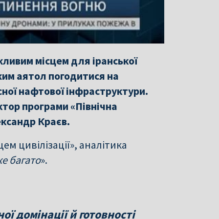
жливим місцем для іранської
жим аятол погодитися на
ної нафтової інфраструктури.
ктор програми «Північна
ександр Краєв.
цем цивілізації», аналітика
же багато
».
ої домінації й готовності