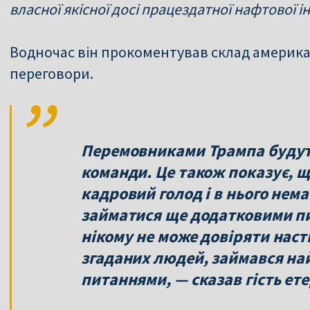
власної якісної досі працездатної нафтової 
Водночас він прокоментував склад американ
переговори.
Перемовниками Трампа будуть
команди. Це також показує, щ
кадровий голод і в нього нема 
займатися ще додатковими пи
нікому не може довіряти наст
згаданих людей, займався н
питаннями, — сказав гість ете