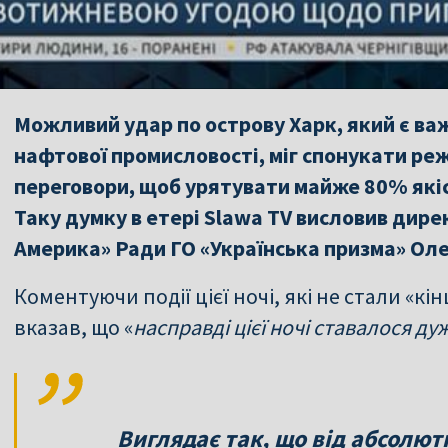
Можливий удар по острову Харк, який є ва
нафтової промисловості, міг спонукати ре
переговори, щоб урятувати майже 80% якіс
Таку думку в етері Slawa TV висловив дире
Америка» Ради ГО «Українська призма» Ол
Коментуючи події цієї ночі, які не стали «кін
вказав, що «
насправді цієї ночі ставалося ду
Виглядає так, що від абсолютн