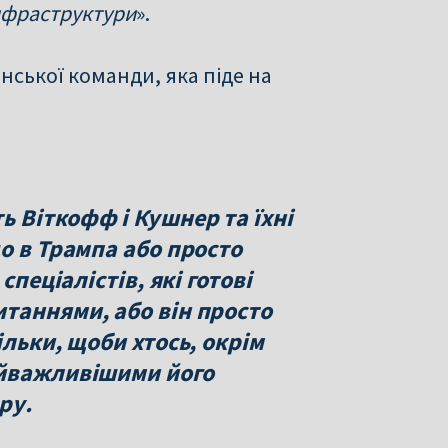
інфраструктури
».
ської команди, яка піде на
 Віткофф і Кушнер та їхні
о в Трампа або просто
спеціалістів, які готові
таннями, або він просто
ільки, щоби хтось, окрім
айважливішими його
ру.