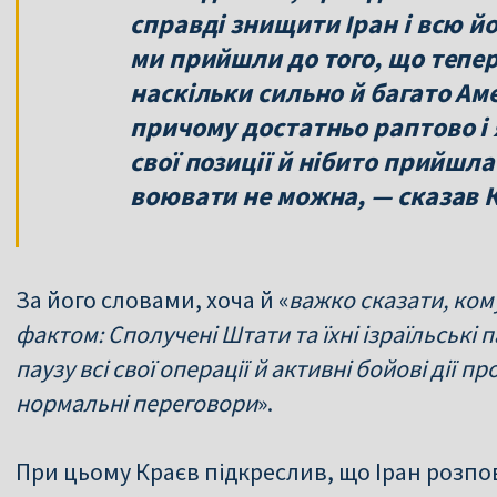
справді знищити Іран і всю й
ми прийшли до того, що тепер 
наскільки сильно й багато Ам
причому достатньо раптово і 
свої позиції й нібито прийшла
воювати не можна, — сказав 
За його словами, хоча й «
важко сказати, ком
фактом: Сполучені Штати та їхні ізраїльські 
паузу всі свої операції й активні бойові дії пр
нормальні переговори
».
При цьому Краєв підкреслив, що Іран розпов