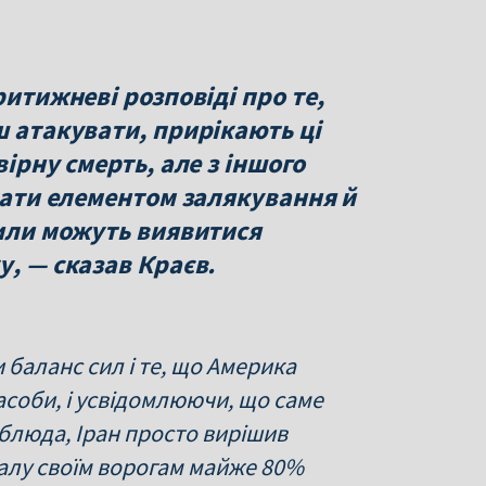
ритижневі розповіді про те,
ш атакувати, прирікають ці
вірну смерть, але з іншого
стати елементом залякування й
сили можуть виявитися
у, — сказав Краєв.
баланс сил і те, що Америка
засоби, і усвідомлюючи, що саме
рблюда, Іран просто вирішив
талу своїм ворогам майже 80%