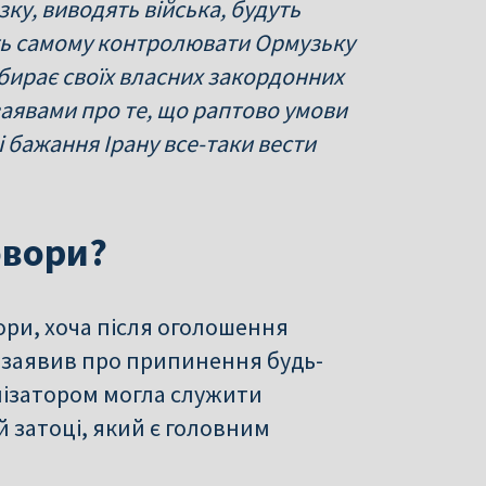
ку, виводять війська, будуть
сть самому контролювати Ормузьку
 обирає своїх власних закордонних
аявами про те, що раптово умови
 бажання Ірану все-таки вести
овори?
ори, хоча після оголошення
» заявив про припинення будь-
алізатором могла служити
ій затоці, який є головним