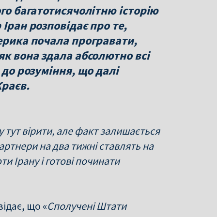
ого багатотисячолітню історію
Іран розповідає про те,
ерика почала програвати,
як вона здала абсолютно всі
 до розуміння, що далі
Краєв.
у тут вірити, але факт залишається
партнери на два тижні ставлять на
оти Ірану і готові починати
ідає, що «
Сполучені Штати