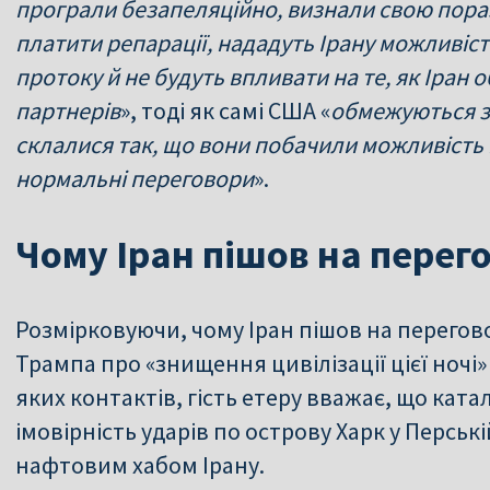
програли безапеляційно, визнали свою пораз
платити репарації, нададуть Ірану можливі
протоку й не будуть впливати на те, як Іран
партнерів
», тоді як самі США «
обмежуються з
склалися так, що вони побачили можливість і
нормальні переговори
».
Чому Іран пішов на перег
Розмірковуючи, чому Іран пішов на перегов
Трампа про «знищення цивілізації цієї ночі
яких контактів, гість етеру вважає, що кат
імовірність ударів по острову Харк у Перськ
нафтовим хабом Ірану.