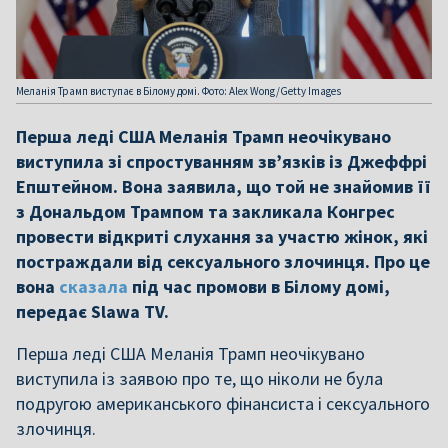
Меланія Трамп виступає в Білому домі. Фото: Alex Wong/Getty Images
Перша леді США Меланія Трамп неочікувано
виступила зі спростуванням зв’язків із Джеффрі
Епштейном. Вона заявила, що той не знайомив її
з Дональдом Трампом та закликала Конгрес
провести відкриті слухання за участю жінок, які
постраждали від сексуального злочинця. Про це
вона
сказала
під час промови в Білому домі,
передає Slawa TV.
Перша леді США Меланія Трамп неочікувано
виступила із заявою про те, що ніколи не була
подругою американського фінансиста і сексуального