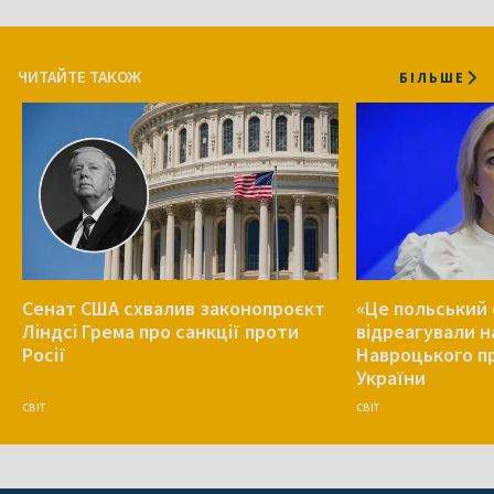
ЧИТАЙТЕ ТАКОЖ
БІЛЬШЕ
Сенат США схвалив законопроєкт
«Це польський 
Ліндсі Грема про санкції проти
відреагували н
Росії
Навроцького п
України
СВІТ
СВІТ