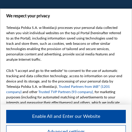
We respect your privacy
Telewizja Polska S.A. w likwidacji processes your personal data collected
when you visit individual websites on the tvp.pl Portal (hereinafter referred
to as the Portal), including information saved using technologies used to
Категорії
track and store them, such as cookies, web beacons or other similar
technologies enabling the provision of tailored and secure services,
Новини
personalize content and advertising, provide social media features and
analyze Internet traffic.
Війна
Докладно
Click "I accept and go to the website" to consent to the use of automatic
tracking and data collection technology, access to information on your end
Погляд
device and its storage, and to the processing of your personal data by
Цікаво
Telewizja Polska S.A. w likwidacji,
Trusted Partners from IAB* (1201
company)
and other
Trusted TVP Partners (93 company)
, for marketing
Slawa.tv
purposes (including for automated matching of advertisements to your
Про нас
interests and measuring their effectiveness) and others, which we indicate
below.
Контакти
Enable All and Enter our Website
Правила використання матеріалів
The purposes of processing your data by TVP S.A. w likwidacji are as
follows:
Обробка даних
Store and/or access information on a device
Advanced settings