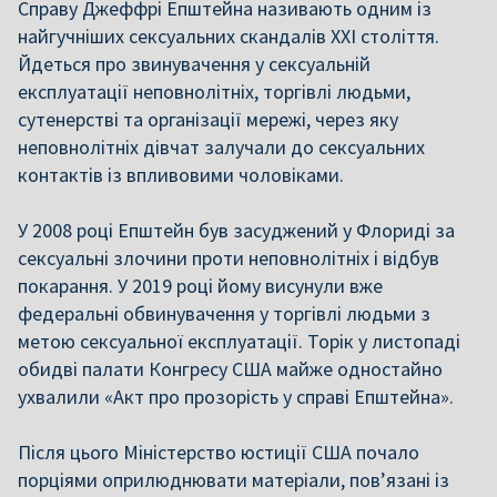
Справу Джеффрі Епштейна називають одним із
найгучніших сексуальних скандалів XXI століття.
Йдеться про звинувачення у сексуальній
експлуатації неповнолітніх, торгівлі людьми,
сутенерстві та організації мережі, через яку
неповнолітніх дівчат залучали до сексуальних
контактів із впливовими чоловіками.
У 2008 році Епштейн був засуджений у Флориді за
сексуальні злочини проти неповнолітніх і відбув
покарання. У 2019 році йому висунули вже
федеральні обвинувачення у торгівлі людьми з
метою сексуальної експлуатації. Торік у листопаді
обидві палати Конгресу США майже одностайно
ухвалили «Акт про прозорість у справі Епштейна».
Після цього Міністерство юстиції США почало
порціями оприлюднювати матеріали, пов’язані із