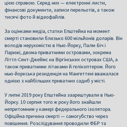
цією справою. Серед них — електронні листи,
фінансові документи, записи перельотів, а також
тисячі фото й відеофайлів.
За оцінками медіа, статки Епштейна на момент
смерті становили близько 600 мільйонів доларів. Він
володів нерухомістю в Нью-Йорку, Палм-Біч і
Парижі, двома приватними островами, зокрема
Літтл-Сент-Джеймс на Віргінських островах США, а
також приватними літаками й гелікоптером. Його
нью-йоркська резиденція на Мангеттені вважалася
однією з найбільших приватних садиб у місті.
У липні 2019 року Епштейна заарештували в Нью-
Йорку. 10 серпня того ж року його знайшли
непритомним у камері федерального ізолятора.
Офіційна причина смерті — самогубство через
повішення. Розслідування проводили ФБР та