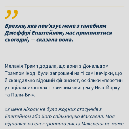
Брехня, яка пов’язує мене з ганебним
Джеффрі Епштейном, має припинитися
сьогодні, — сказала вона.
Меланія Трамп додала, що вони з Дональдом
Трампом іноді були запрошені на ті самі вечірки, що
й скандально відомий фінансист, оскільки «перетин
у соціальних колах є звичним явищем у Нью-Йорку
та Палм-Біч».
«
У мене ніколи не було жодних стосунків з
Епштейном або його спільницею Максвелл. Моя
відповідь на електронного листа Максвелл не може