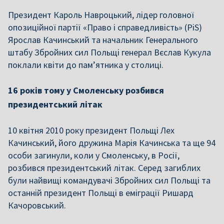
Президент Кароль Навроцький, лідер головної
опозиційної партії «Право і справедливість» (PiS)
Ярослав Качинський та начальник Генерального
штабу Збройних сил Польщі генерал Вєслав Кукула
поклали квіти до пам’ятника у столиці.
16 років тому у Смоленську розбився
президентський літак
10 квітня 2010 року президент Польщі Лех
Качинський, його дружина Марія Качинська та ще 94
особи загинули, коли у Смоленську, в Росії,
розбився президентський літак. Серед загиблих
були найвищі командувачі Збройних сил Польщі та
останній президент Польщі в еміграції Ришард
Качоровський.