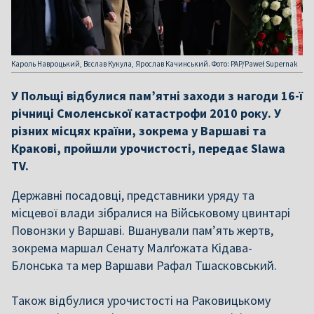
Кароль Навроцький, Вєслав Кукула, Ярослав Качинський. Фото: PAP/Paweł Supernak
У Польщі відбулися пам’ятні заходи з нагоди 16-ї
річниці Смоленської катастрофи 2010 року. У
різних місцях країни, зокрема у Варшаві та
Кракові, пройшли урочистості, передає Slawa
TV.
Державні посадовці, представники уряду та
місцевої влади зібралися на Військовому цвинтарі
Повонзки у Варшаві. Вшанували пам’ять жертв,
зокрема маршал Сенату Малґожата Кідава-
Блонська та мер Варшави Рафал Тшасковський.
Також відбулися урочистості на Раковицькому