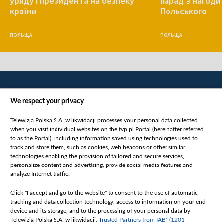
уряду і президента на безпеку
парад з нагоди
країни
Польського
ПОЛЬЩА
ПОЛЬЩА
We respect your privacy
Telewizja Polska S.A. w likwidacji processes your personal data collected
when you visit individual websites on the tvp.pl Portal (hereinafter referred
to as the Portal), including information saved using technologies used to
Категорії
track and store them, such as cookies, web beacons or other similar
technologies enabling the provision of tailored and secure services,
Новини
personalize content and advertising, provide social media features and
analyze Internet traffic.
Війна
Докладно
Click "I accept and go to the website" to consent to the use of automatic
tracking and data collection technology, access to information on your end
Погляд
device and its storage, and to the processing of your personal data by
Цікаво
Telewizja Polska S.A. w likwidacji,
Trusted Partners from IAB* (1201