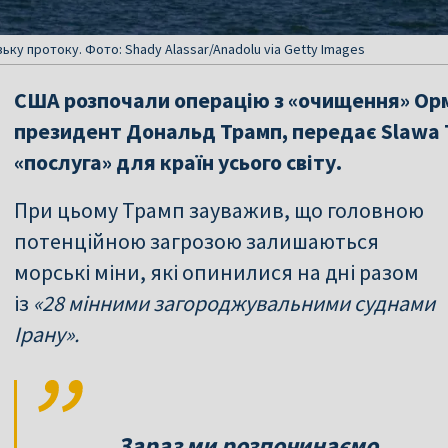
ку протоку. Фото: Shady Alassar/Anadolu via Getty Images
США розпочали операцію з «очищення» Орм
президент Дональд Трамп, передає Slawa T
«послуга» для країн усього світу.
При цьому Трамп зауважив, що головною
потенційною загрозою залишаються
морські міни, які опинилися на дні разом
із
«28 мінними загороджувальними суднами
Ірану».
Зараз ми розпочинаємо