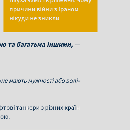
Пауза замість рішення: Чому
причини війни з Іраном
нікуди не зникли
ю та багатьма іншими, —
«не мають мужності або волі»
ові танкери з різних країн
тою.