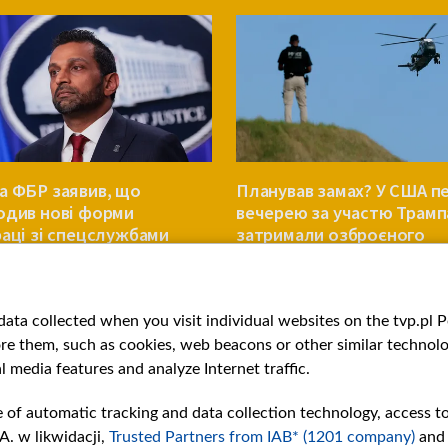
а ФБР заявив, що
Планував замах? У США п
одив нові форми
вечерею за участю Трамп
раці зі спецслужбами
затримали озброєного
 та Росії
чоловіка
СВІТ
ata collected when you visit individual websites on the tvp.pl Por
re them, such as cookies, web beacons or other similar technolog
l media features and analyze Internet traffic.
e of automatic tracking and data collection technology, access t
A. w likwidacji,
Trusted Partners from IAB* (1201 company)
and