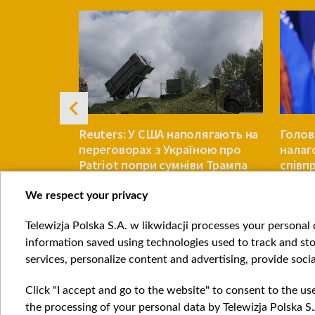
ом може
Reuters: У США наполягають на
Голов
переговорах з Україною про
налаг
Patriot попри сумніви Трампа
співп
Китаю
We respect your privacy
СВІТ
СВІТ
Telewizja Polska S.A. w likwidacji processes your personal d
Item
information saved using technologies used to track and sto
1
services, personalize content and advertising, provide socia
of
4
Click "I accept and go to the website" to consent to the us
the processing of your personal data by Telewizja Polska S.