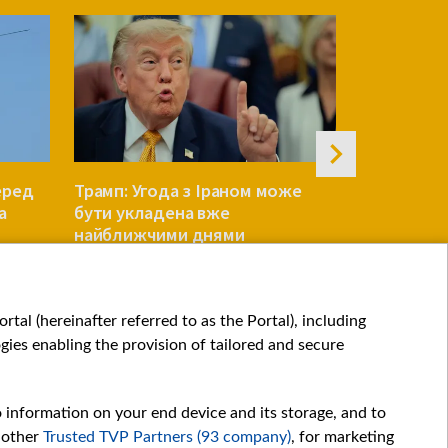
еред
Трамп: Угода з Іраном може
Reuters: У
а
бути укладена вже
переговор
найближчими днями
Patriot по
СВІТ
СВІТ
tal (hereinafter referred to as the Portal), including
ies enabling the provision of tailored and secure
o information on your end device and its storage, and to
 other
Trusted TVP Partners (93 company)
, for marketing