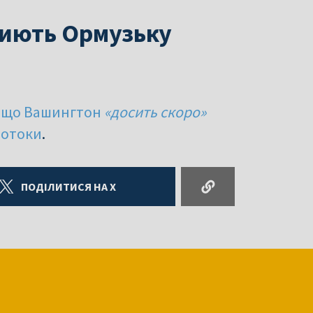
риють Ормузьку
, що Вашингтон
«досить скоро»
ротоки
.
ПОДІЛИТИСЯ НА X