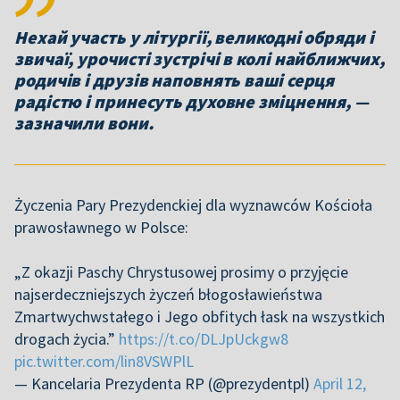
Нехай участь у літургії, великодні обряди і
звичаї, урочисті зустрічі в колі найближчих,
родичів і друзів наповнять ваші серця
радістю і принесуть духовне зміцнення, —
зазначили вони.
Życzenia Pary Prezydenckiej dla wyznawców Kościoła
prawosławnego w Polsce:
„Z okazji Paschy Chrystusowej prosimy o przyjęcie
najserdeczniejszych życzeń błogosławieństwa
Zmartwychwstałego i Jego obfitych łask na wszystkich
drogach życia.”
https://t.co/DLJpUckgw8
pic.twitter.com/lin8VSWPlL
— Kancelaria Prezydenta RP (@prezydentpl)
April 12,