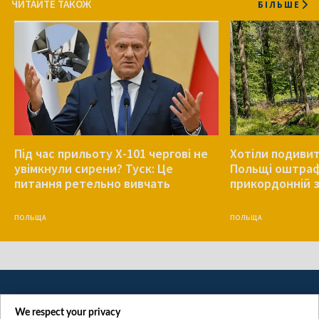
ЧИТАЙТЕ ТАКОЖ
БІЛЬШЕ
Під час прильоту Х-101 чергові не
Хотіли подивит
увімкнули сирени? Туск: Це
Польщі оштрафу
питання ретельно вивчать
прикордонній з
ПОЛЬЩА
ПОЛЬЩА
We respect your privacy