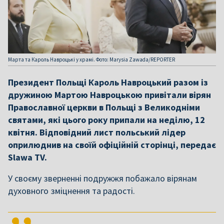
Марта та Кароль Навроцькі у храмі. Фото: Marysia Zawada/REPORTER
Президент Польщі Кароль Навроцький разом із
дружиною Мартою Навроцькою привітали вірян
Православної церкви в Польщі з Великодніми
святами, які цього року припали на неділю, 12
квітня. Відповідний лист польський лідер
оприлюднив на своїй офіційній сторінці, передає
Slawa TV.
У своєму зверненні подружжя побажало вірянам
духовного зміцнення та радості.