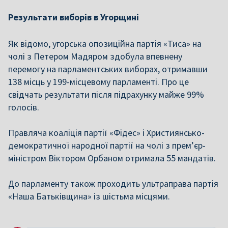
Результати виборів в Угорщині
Як відомо, угорська опозиційна партія «Тиса» на
чолі з Петером Мадяром здобула впевнену
перемогу на парламентських виборах, отримавши
138 місць у 199-місцевому парламенті. Про це
свідчать результати після підрахунку майже 99%
голосів.
Правляча коаліція партії «Фідес» і Християнсько-
демократичної народної партії на чолі з прем’єр-
міністром Віктором Орбаном отримала 55 мандатів.
До парламенту також проходить ультраправа партія
«Наша Батьківщина» із шістьма місцями.