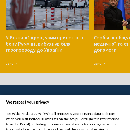
У Болгарії дрон, який прилетів із
Сербія пообіця
боку Румунії, вибухнув біля
медичної та е
газопроводу до України
допомоги
ЄВРОПА
ЄВРОПА
We respect your privacy
Telewizja Polska S.A. w likwidacji processes your personal data collected
when you visit individual websites on the tvp.pl Portal (hereinafter referred
to as the Portal), including information saved using technologies used to
Категорії
track and store them, such as cookies, web beacons or other similar