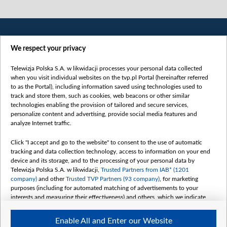
We respect your privacy
Telewizja Polska S.A. w likwidacji processes your personal data collected
when you visit individual websites on the tvp.pl Portal (hereinafter referred
to as the Portal), including information saved using technologies used to
Категорії
track and store them, such as cookies, web beacons or other similar
technologies enabling the provision of tailored and secure services,
Новини
personalize content and advertising, provide social media features and
analyze Internet traffic.
Війна
Докладно
Click "I accept and go to the website" to consent to the use of automatic
tracking and data collection technology, access to information on your end
Погляд
device and its storage, and to the processing of your personal data by
Цікаво
Telewizja Polska S.A. w likwidacji,
Trusted Partners from IAB* (1201
company)
and other
Trusted TVP Partners (93 company)
, for marketing
Slawa.tv
purposes (including for automated matching of advertisements to your
Про нас
interests and measuring their effectiveness) and others, which we indicate
below.
Контакти
Enable All and Enter our Website
Правила використання матеріалів
The purposes of processing your data by TVP S.A. w likwidacji are as