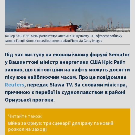
Танкер EAGLE HELSINKI розвантажує американську нафту на нафтопереробному
заводі в Греції. Фото: Nicolas Koutsokostas/NurPhoto via Getty Images
Під час виступу на економічному форумі Semafor
у Вашингтоні міністр енергетики США Кріс Райт
заявив, що світові ціни на нафту можуть досягти
піку вже найближчим часом. Про це повідомляє
Reuters
, передає Slawa TV. За словами міністра,
причиною є перебої із судноплавством в районі
Ормузької протоки.
Читайте також:
Війна за Ормуз: три сценарії для Ірану та новий
розкол на Заході