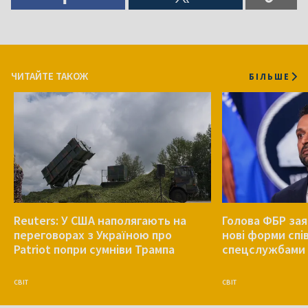
ЧИТАЙТЕ ТАКОЖ
БІЛЬШЕ
Reuters: У США наполягають на
Голова ФБР зая
переговорах з Україною про
нові форми спів
Patriot попри сумніви Трампа
спецслужбами 
СВІТ
СВІТ