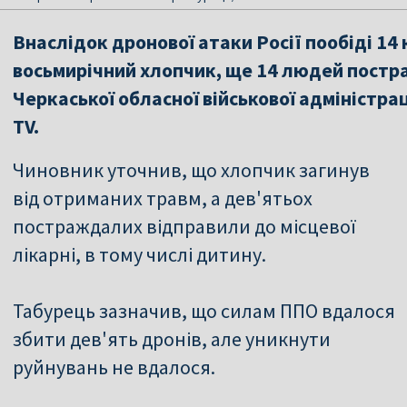
Внаслідок дронової атаки Росії пообіді 14 
восьмирічний хлопчик, ще 14 людей постр
Черкаської обласної військової адміністрац
TV.
Чиновник уточнив, що хлопчик загинув
від отриманих травм, а дев'ятьох
постраждалих відправили до місцевої
лікарні, в тому числі дитину.
Табурець зазначив, що силам ППО вдалося
збити дев'ять дронів, але уникнути
руйнувань не вдалося.