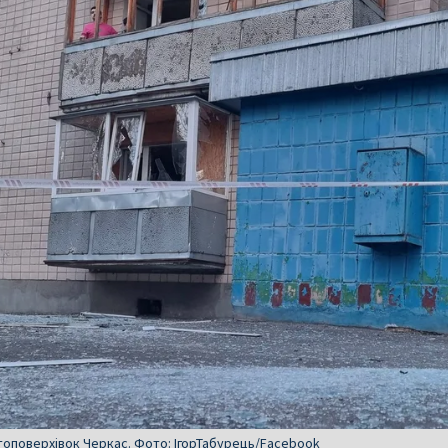
атоповерхівок Черкас. Фото: ІгорТабурець/Facebook