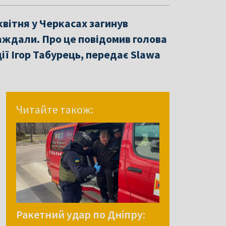
квітня у Черкасах загинув
аждали. Про це повідомив голова
ії Ігор Табурець, передає Slawa
Читайте також:
Ракетний удар по Дніпру: