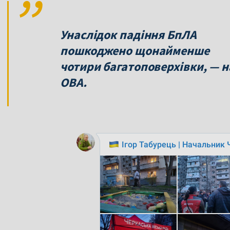
Унаслідок падіння БпЛА
пошкоджено щонайменше
чотири багатоповерхівки, — н
ОВА.