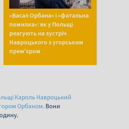
«Васал Орбана» і «фатальна
помилка»: як у Польщі
реагують на зустріч
Навроцького з угорським
прем’єром
ольщі Кароль Навроцький
ктором Орбаном.
Вони
годину.