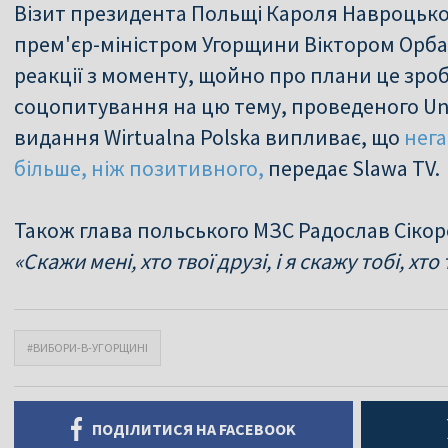
Візит президента Польщі Кароля Навроцьког
прем'єр-міністром Угорщини Віктором Орб
реакції з моменту, щойно про плани це зроб
соцопитування на цю тему, проведеного Uni
видання Wirtualna Polska випливає, що
нега
більше, ніж позитивного,
передає Slawa TV.
Також глава польського МЗС Радослав Сікор
«Скажи мені, хто твої друзі, і я скажу тобі, хто 
#ВИБОРИ-В-УГОРЩИНІ
ПОДІЛИТИСЯ НА FACEBOOK