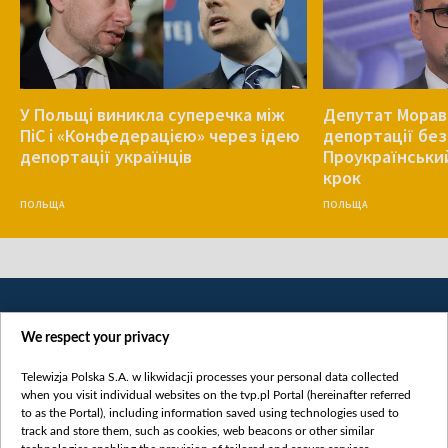
У Польщі виникла суперечка між
Депутат Морав
ПіС і «Конфедерацією» через ідею
депортації без
депортації українців
Проукраїнський
крок
ПОЛЬЩА
ПОЛЬЩА
We respect your privacy
Telewizja Polska S.A. w likwidacji processes your personal data collected
when you visit individual websites on the tvp.pl Portal (hereinafter referred
to as the Portal), including information saved using technologies used to
Категорії
track and store them, such as cookies, web beacons or other similar