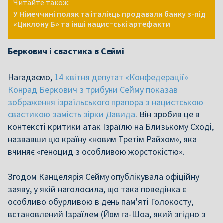
Читайте також:
У Німеччині поляк та італієць продавали банку з-під
«Циклону Б» та інші нацистські артефакти
Беркович і свастика в Сеймі
Нагадаємо,
14 квітня депутат «Конфедерації»
Конрад Беркович з трибуни Сейму показав
зображення ізраїльського прапора з нацистською
свастикою замість зірки Давида
. Він зробив це в
контексті критики атак Ізраїлю на Близькому Сході,
назвавши цю країну «новим Третім Райхом», яка
вчиняє «геноцид з особливою жорстокістю».
Згодом Канцелярія Сейму опублікувала офіційну
заяву, у якій наголосила, що така поведінка є
особливо обурливою в день пам'яті Голокосту,
встановлений Ізраїлем (Йом га-Шоа, який згідно з