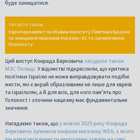
буде захищатися.
Читайте також:
Європарламент позбавив імунітету Ґжеґожа Брауна
за знищення прапорів України і ЄС та заперечення
Голокосту
Цей виступ Конрада Берковича
засудило також
МЗС Польщі.
У відомстві підкреслили, що критика
політики Ізраїлю не може виправдовувати подібні
жести, які є вкрай образливими не лише для євреїв
та ізраїльтян, а й для всіх, для кого пам’ять про
Голокост і злочини нацизму має фундаментальне
значення.
Нагадаємо також, що
у жовтні 2025 року Конрада
Берковича зупинила охорона магазину IKEA, з якого
він намагався винести неоплачені товари на суму