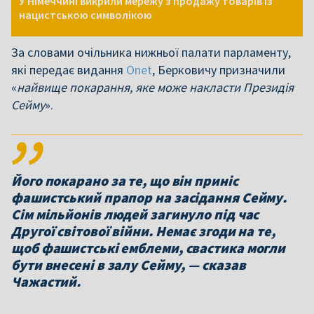
У Німеччині викрили мережу з продажу товарів із
нацистською символікою
За словами очільника нижньої палати парламенту,
які передає видання
Onet
, Берковичу призначили
«
найвище покарання, яке може накласти Президія
Сейму
».
Його покарано за те, що він приніс
фашистський прапор на засідання Сейму.
Сім мільйонів людей загинуло під час
Другої світової війни. Немає згоди на те,
щоб фашистські емблеми, свастика могли
бути внесені в залу Сейму, — сказав
Чажастий.