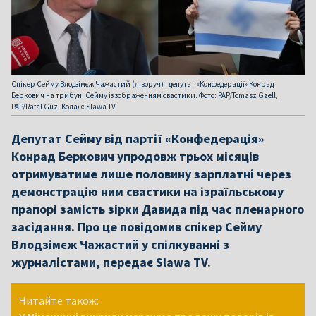
Спікер Сейму Влодзімєж Чажастий (ліворуч) і депутат «Конфедерації» Конрад
Беркович на трибуні Сейму із зображенням свастики. Фото: PAP/Tomasz Gzell,
PAP/Rafał Guz. Колаж: Slawa TV
Депутат Сейму від партії «Конфедерація»
Конрад Беркович упродовж трьох місяців
отримуватиме лише половину зарплатні через
демонстрацію ним свастики на ізраїльському
прапорі замість зірки Давида під час пленарного
засідання. Про це повідомив спікер Сейму
Влодзімєж Чажастий у спілкуванні з
журналістами, передає Slawa TV.
Читайте також: