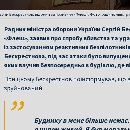
Сергій Бескрестнов, відомий за позивним «Флеш». Фото: радник мініст
Радник міністра оборони України Сергій Бе
«Флеш», заявив про спробу вбивства та уда
із застосуванням реактивних безпілотникі
Бескрестнова, під час атаки було випущено
яких влучив безпосередньо в будівлю, де в
При цьому Бескрестнов поінформував, що в
зруйнований.
Будинку в мене більше немає.
я чудом живий. Я був моральн