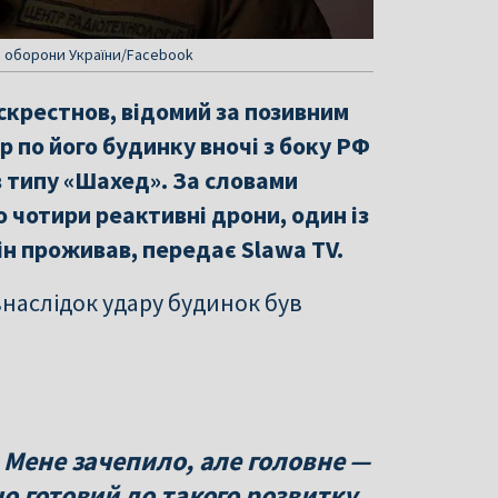
ра оборони України/Facebook
скрестнов, відомий за позивним
р по його будинку вночі з боку РФ
в типу «Шахед». За словами
 чотири реактивні дрони, один із
ін проживав, передає Slawa TV.
наслідок удару будинок був
 Мене зачепило, але головне —
о готовий до такого розвитку