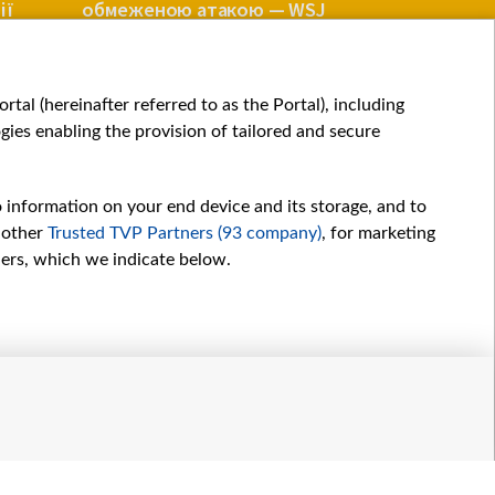
ії
обмеженою атакою — WSJ
ВІЙНА
ВІЙНА
tal (hereinafter referred to as the Portal), including
ies enabling the provision of tailored and secure
o information on your end device and its storage, and to
 other
Trusted TVP Partners (93 company)
, for marketing
hers, which we indicate below.
Обробка даних
іалів