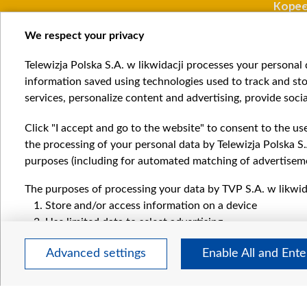
— WSJ
Кореє
через
We respect your privacy
ВІЙНА
ВІЙНА
Telewizja Polska S.A. w likwidacji processes your personal d
Item
information saved using technologies used to track and sto
1
services, personalize content and advertising, provide socia
of
4
Click "I accept and go to the website" to consent to the us
the processing of your personal data by Telewizja Polska S.
purposes (including for automated matching of advertiseme
The purposes of processing your data by TVP S.A. w likwida
Катего
Store and/or access information on a device
Новин
Use limited data to select advertising
Війна
Create profiles for personalised advertising
Докла
Advanced settings
Enable All and Ent
Use profiles to select personalised advertising
Погляд
Create profiles to personalise content
Цікаво
Use profiles to select personalised content
Measure advertising performance