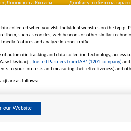
ю, Японією та Китаєм
Донбасу в обмін на гарант
 загрозу з боку КНДР
безпеки
ВІЙНА
ata collected when you visit individual websites on the tvp.pl Por
re them, such as cookies, web beacons or other similar technolog
l media features and analyze Internet traffic.
e of automatic tracking and data collection technology, access t
A. w likwidacji,
Trusted Partners from IAB* (1201 company)
and
nts to your interests and measuring their effectiveness) and ot
cji are as follows:
рії
Slawa.tv
и
Про нас
Контакти
дно
Правила використання матер
er our Website