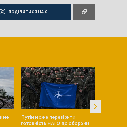
ПОДІЛИТИСЯ НА X
в не
Путін може перевірити
Атака РФ п
готовність НАТО до оборони
Є жертви 