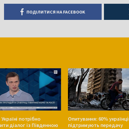
ПОДІЛИТИСЯ НА FACEBOOK
 Україні потрібно
Опитування: 60% українці
ити діалог із Південною
підтримують передачу