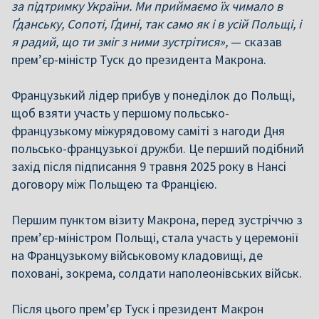
за підтримку України. Ми приймаємо їх чимало в
Ґданську, Сопоті, Ґдині, так само як і в усій Польщі, і
я радий, що ти зміг з ними зустрітися»,
— сказав
прем’єр-міністр Туск до президента Макрона.
Французький лідер прибув у понеділок до Польщі,
щоб взяти участь у першому польсько-
французькому міжурядовому саміті з нагоди Дня
польсько-французької дружби. Це перший подібний
захід після підписання 9 травня 2025 року в Нансі
договору між Польщею та Францією.
Першим пунктом візиту Макрона, перед зустріччю з
прем’єр-міністром Польщі, стала участь у церемонії
на Французькому військовому кладовищі, де
поховані, зокрема, солдати наполеонівських військ.
Після цього прем’єр Туск і президент Макрон