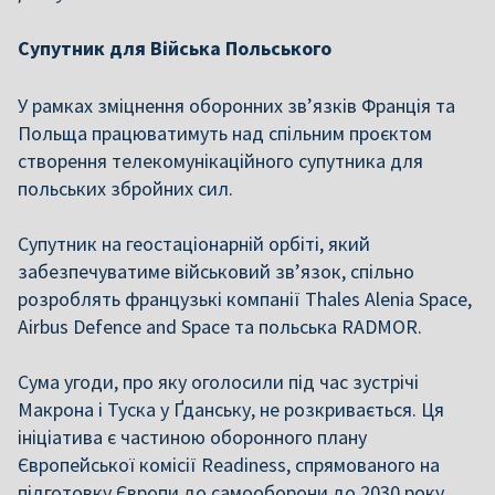
Супутник для Війська Польського
У рамках зміцнення оборонних зв’язків Франція та
Польща працюватимуть над спільним проєктом
створення телекомунікаційного супутника для
польських збройних сил.
Супутник на геостаціонарній орбіті, який
забезпечуватиме військовий зв’язок, спільно
розроблять французькі компанії Thales Alenia Space,
Airbus Defence and Space та польська RADMOR.
Сума угоди, про яку оголосили під час зустрічі
Макрона і Туска у Ґданську, не розкривається. Ця
ініціатива є частиною оборонного плану
Європейської комісії Readiness, спрямованого на
підготовку Європи до самооборони до 2030 року.