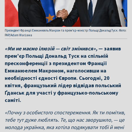
Президент Франції Емманюель Макрон та прем'єр-міністр Польщі Дональд Туск. Фото:
PAP/Adam Warżawa
«Ми не маємо ілюзій — світ змінився»,
— заявив
прем’єр Польщі Дональд Туск на спільній
пресконференції з президентом Франції
Емманюелем Макроном, наголосивши на
необхідності єдності Європи. Сьогодні, 20
квітня, французький лідер відвідав польський
Ґданськ для участі у французько-польському
саміті.
«Почну з особистого спостереження. Як ти помітив,
тебе тут дуже люблять. Те, що нас зворушило, — це
молода українка, яка хотіла подякувати тобі й мені