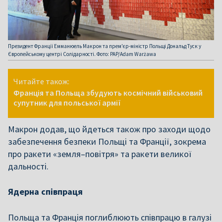
Президент Франції Емманюель Макрон та прем'єр-міністр Польщі Дональд Туск у
Європейському центрі Солідарності. Фото: PAP/Adam Warżawa
Читайте також:
Франція та Польща збудують космічний військовий
супутник для польської армії
Макрон додав, що йдеться також про заходи щодо
забезпечення безпеки Польщі та Франції, зокрема
про ракети «земля–повітря» та ракети великої
дальності.
Ядерна співпраця
Польща та Франція поглиблюють співпрацю в галузі