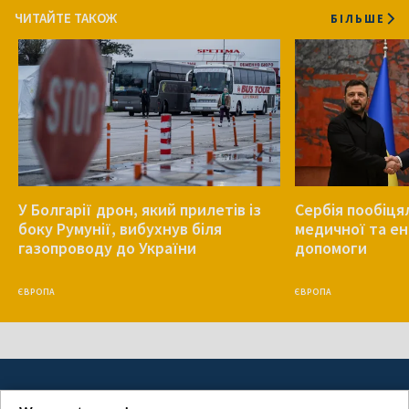
ЧИТАЙТЕ ТАКОЖ
БІЛЬШЕ
У Болгарії дрон, який прилетів із
Сербія пообіця
боку Румунії, вибухнув біля
медичної та е
газопроводу до України
допомоги
ЄВРОПА
ЄВРОПА