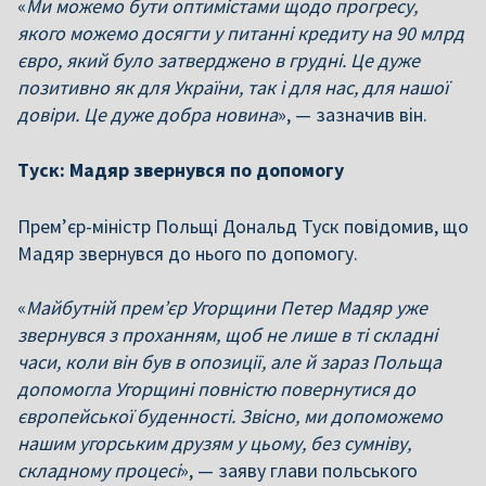
«
Ми можемо бути оптимістами щодо прогресу,
якого можемо досягти у питанні кредиту на 90 млрд
євро, який було затверджено в грудні. Це дуже
позитивно як для України, так і для нас, для нашої
довіри. Це дуже добра новина
», — зазначив він.
Туск: Мадяр звернувся по допомогу
Прем’єр-міністр Польщі Дональд Туск повідомив, що
Мадяр звернувся до нього по допомогу.
«
Майбутній прем’єр Угорщини Петер Мадяр уже
звернувся з проханням, щоб не лише в ті складні
часи, коли він був в опозиції, але й зараз Польща
допомогла Угорщині повністю повернутися до
європейської буденності. Звісно, ми допоможемо
нашим угорським друзям у цьому, без сумніву,
складному процесі
», — заяву глави польського