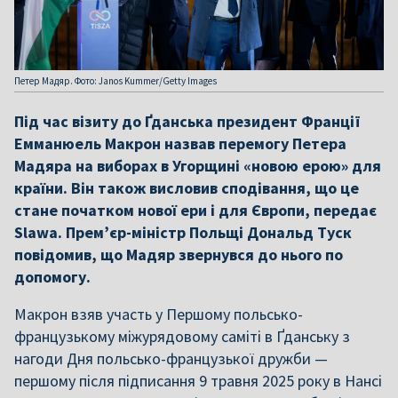
Петер Мадяр. Фото: Janos Kummer/Getty Images
Під час візиту до Ґданська президент Франції
Емманюель Макрон назвав перемогу Петера
Мадяра на виборах в Угорщині «новою ерою» для
країни. Він також висловив сподівання, що це
стане початком нової ери і для Європи, передає
Slawa. Прем’єр-міністр Польщі Дональд Туск
повідомив, що Мадяр звернувся до нього по
допомогу.
Макрон взяв участь у Першому польсько-
французькому міжурядовому саміті в Ґданську з
нагоди Дня польсько-французької дружби —
першому після підписання 9 травня 2025 року в Нансі