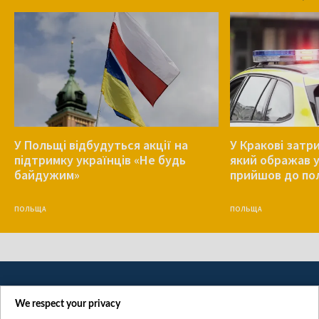
У Польщі відбудуться акції на
У Кракові затр
підтримку українців «Не будь
який ображав у
байдужим»
прийшов до пол
ПОЛЬЩА
ПОЛЬЩА
We respect your privacy