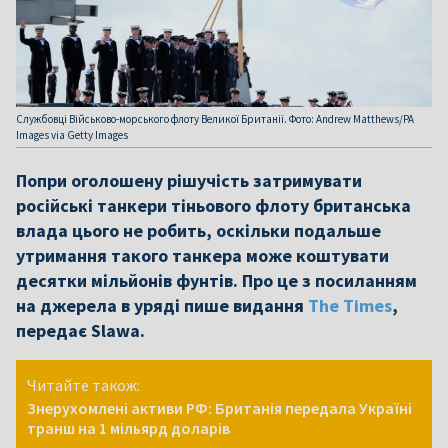
Службовці Військово-морського флоту Великої Британії. Фото: Andrew Matthews/PA
Images via Getty Images
Попри оголошену рішучість затримувати
російські танкери тіньового флоту британська
влада цього не робить, оскільки подальше
утримання такого танкера може коштувати
десятки мільйонів фунтів. Про це з посиланням
на джерела в уряді пише видання
The Times
,
передає Slawa.
Читайте також:
Знерухомлені активи РФ: Британія передала Україні
транш на 1 мільярд доларів