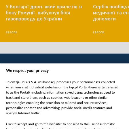
У Болгарії дрон, який прилетів із
Сербія пообіця
боку Румунії, вибухнув біля
медичної та е
газопроводу до України
допомоги
ЄВРОПА
ЄВРОПА
We respect your privacy
Telewizja Polska S.A. w likwidacji processes your personal data collected
when you visit individual websites on the tvp.pl Portal (hereinafter referred
to as the Portal), including information saved using technologies used to
Категорії
track and store them, such as cookies, web beacons or other similar
technologies enabling the provision of tailored and secure services,
Новини
personalize content and advertising, provide social media features and
analyze Internet traffic.
Війна
Докладно
Click "I accept and go to the website" to consent to the use of automatic