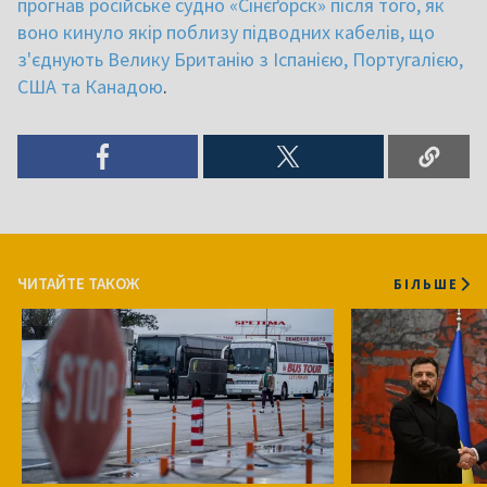
прогнав російське судно «Сінєґорск» після того, як
воно кинуло якір поблизу підводних кабелів, що
з'єднують Велику Британію з Іспанією, Португалією,
США та Канадою
.
ЧИТАЙТЕ ТАКОЖ
БІЛЬШЕ