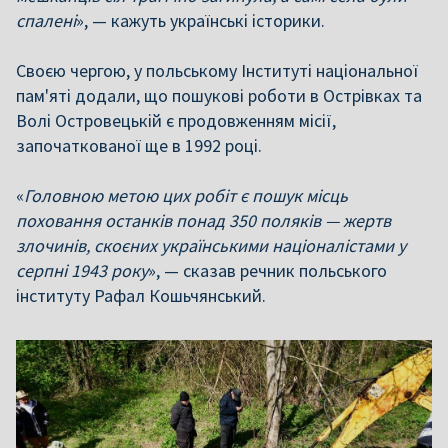
спалені
», — кажуть українські історики.
Своєю чергою, у польському Інституті національної
пам'яті додали, що пошукові роботи в Острівках та
Волі Островецькій є продовженням місії,
започаткованої ще в 1992 році.
«
Головною метою цих робіт є пошук місць
поховання останків понад 350 поляків — жертв
злочинів, скоєних українськими націоналістами у
серпні 1943 року
», — сказав речник польського
інституту Рафал Кошьчянський.