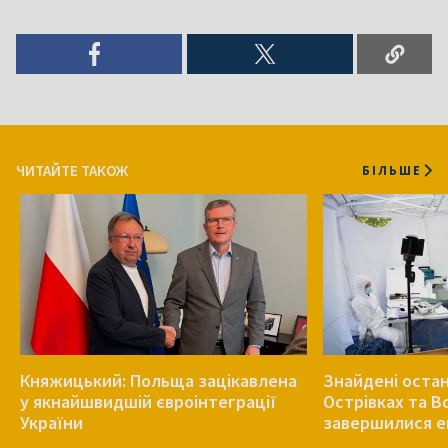
ЧИТАЙТЕ ТАКОЖ
БІЛЬШЕ
Княжицький: Польща зацікавлена
Знайдені остан
у якнайшвидшій євроінтеграції
Острівках та В
України
завершилися е