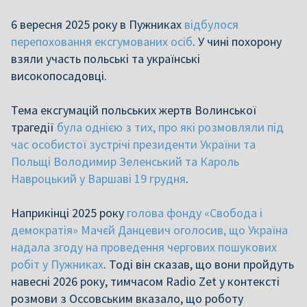
6 вересня 2025 року в Пужниках
відбулося
перепоховання ексгумованих осіб
. У чині похорону
взяли участь польські та українські
високопосадовці.
Тема ексгумацій польських жертв Волинської
трагедії
була однією з тих, про які розмовляли під
час особистої зустрічі президенти України та
Польщі Володимир Зеленський та Кароль
Навроцький у Варшаві 19 грудня
.
Наприкінці 2025 року
голова фонду «Свобода і
демократія» Мачєй Данцевич оголосив, що Україна
надала згоду на проведення чергових пошукових
робіт у Пужниках
. Тоді він сказав, що вони пройдуть
навесні 2026 року, тимчасом Radio Zet у контексті
розмови з Оссовським вказало, що роботу