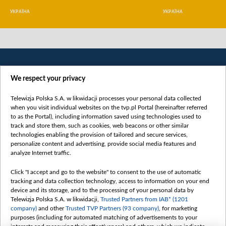
УКРАЇНА
УКРАЇНА
We respect your privacy
Telewizja Polska S.A. w likwidacji processes your personal data collected
when you visit individual websites on the tvp.pl Portal (hereinafter referred
to as the Portal), including information saved using technologies used to
Категорії
track and store them, such as cookies, web beacons or other similar
technologies enabling the provision of tailored and secure services,
Новини
personalize content and advertising, provide social media features and
analyze Internet traffic.
Війна
Докладно
Click "I accept and go to the website" to consent to the use of automatic
tracking and data collection technology, access to information on your end
Погляд
device and its storage, and to the processing of your personal data by
Цікаво
Telewizja Polska S.A. w likwidacji,
Trusted Partners from IAB* (1201
company)
and other
Trusted TVP Partners (93 company)
, for marketing
Slawa.tv
purposes (including for automated matching of advertisements to your