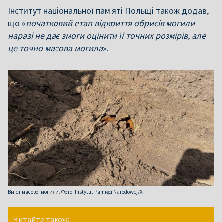
Інститут національної пам'яті Польщі також додав,
що «
початковий етап відкриття обрисів могили
наразі не дає змоги оцінити її точних розмірів, але
це точно масова могила
».
Вміст масової могили. Фото: Instytut Pamięci Narodowej/X
Читайте також: