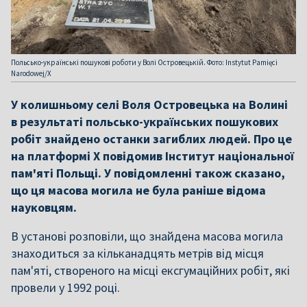
Польсько-українські пошукові роботи у Волі Островецькій. Фото: Instytut Pamięci
Narodowej/X
У колишньому селі Воля Островецька на Волині
в результаті польсько-українських пошукових
робіт знайдено останки загиблих людей. Про це
на платформі Х повідомив Інститут національної
пам'яті Польщі. У повідомленні також сказано,
що ця масова могила не була раніше відома
науковцям.
В установі розповіли, що знайдена масова могила
знаходиться за кільканадцять метрів від місця
пам'яті, створеного на місці ексгумаційних робіт, які
провели у 1992 році.