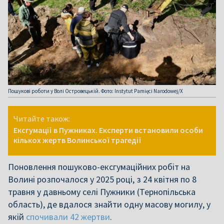
Пошукові роботи у Волі Островецькій. Фото: Instytut Pamięci Narodowej/X
Читайте також:
Ексгумації в Пужниках. Експерти встановили особи
кількох жертв Волинської трагедії
Поновлення пошуково-ексгумаційних робіт на
Волині розпочалося у 2025 році, з 24 квітня по 8
травня у давньому селі Пужники (Тернопільська
область), де вдалося знайти одну масову могилу, у
якій
спочивали 42 жертви
.