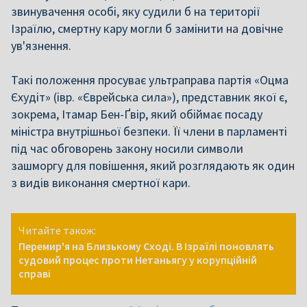
звинувачення особі, яку судили б на території
Ізраїлю, смертну кару могли б замінити на довічне
ув'язнення.
Такі положення просуває ультраправа партія «Оцма
Єхудіт» (івр. «Єврейська сила»), представник якої є,
зокрема, Ітамар Бен-Ґвір, який обіймає посаду
міністра внутрішньої безпеки. Її члени в парламенті
під час обговорень закону носили символи
зашморгу для повішення, який розглядають як один
з видів виконання смертної кари.
Читайте також:
Перемир'я на Близькому Сході. В Ізраїлі поновлять
судовий процес проти Нетаньягу у корупційній
справі