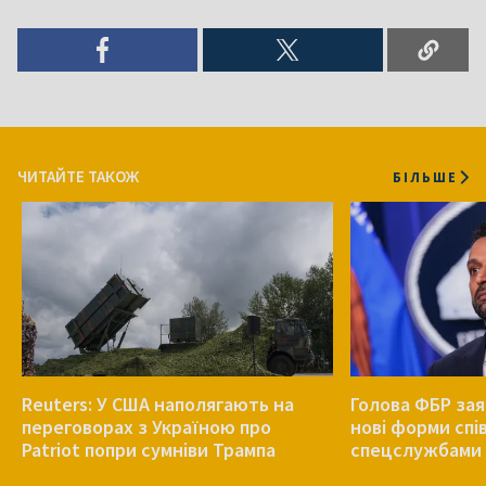
ЧИТАЙТЕ ТАКОЖ
БІЛЬШЕ
Reuters: У США наполягають на
Голова ФБР зая
переговорах з Україною про
нові форми спів
Patriot попри сумніви Трампа
спецслужбами 