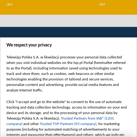
СВІТ
СВІТ
We respect your privacy
Telewizja Polska S.A. w likwidacji processes your personal data collected
when you visit individual websites on the tvp.pl Portal (hereinafter referred
to as the Portal), including information saved using technologies used to
Категорії
track and store them, such as cookies, web beacons or other similar
technologies enabling the provision of tailored and secure services,
Новини
personalize content and advertising, provide social media features and
analyze Internet traffic.
Війна
Докладно
Click "I accept and go to the website" to consent to the use of automatic
tracking and data collection technology, access to information on your end
Погляд
device and its storage, and to the processing of your personal data by
Цікаво
Telewizja Polska S.A. w likwidacji,
Trusted Partners from IAB* (1201
company)
and other
Trusted TVP Partners (93 company)
, for marketing
Slawa.tv
purposes (including for automated matching of advertisements to your
Про нас
interests and measuring their effectiveness) and others, which we indicate