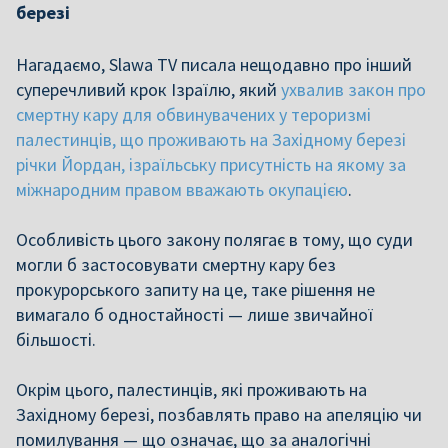
березі
Нагадаємо, Slawa TV писала нещодавно про інший
суперечливий крок Ізраїлю, який
ухвалив закон про
смертну кару для обвинувачених у тероризмі
палестинців, що проживають на Західному березі
річки Йордан, ізраїльську присутність на якому за
міжнародним правом вважають окупацією
.
Особливість цього закону полягає в тому, що суди
могли б застосовувати смертну кару без
прокурорського запиту на це, таке рішення не
вимагало б одностайності — лише звичайної
більшості.
Окрім цього, палестинців, які проживають на
Західному березі, позбавлять право на апеляцію чи
помилування — що означає, що за аналогічні