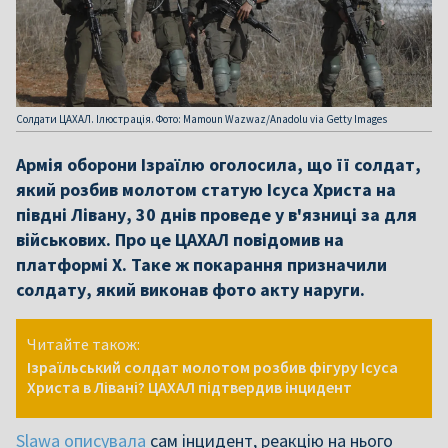
Солдати ЦАХАЛ. Ілюстрація. Фото: Mamoun Wazwaz/Anadolu via Getty Images
Армія оборони Ізраїлю оголосила, що її солдат,
який розбив молотом статую Ісуса Христа на
півдні Лівану, 30 днів проведе у в'язниці за для
військових. Про це ЦАХАЛ повідомив на
платформі Х. Таке ж покарання призначили
солдату, який виконав фото акту наруги.
Читайте також:
Ізраїльський солдат молотом розбив фігуру Ісуса
Христа в Лівані? ЦАХАЛ підтвердив інцидент
Slawa описувала
сам інцидент, реакцію на нього