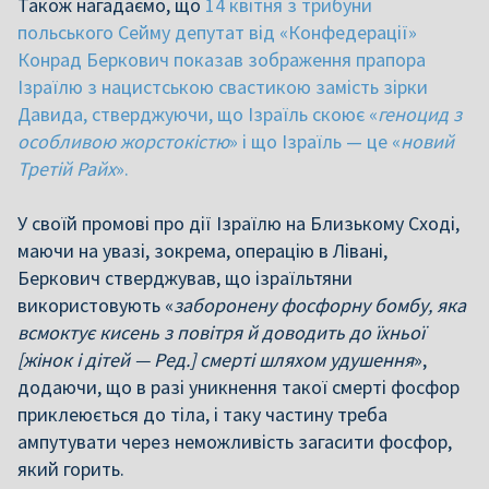
Також нагадаємо, що
14 квітня з трибуни
польського Сейму депутат від «Конфедерації»
Конрад Беркович показав зображення прапора
Ізраїлю з нацистською свастикою замість зірки
Давида, стверджуючи, що Ізраїль скоює «
геноцид з
особливою жорстокістю
» і що Ізраїль — це «
новий
Третій Райх
».
У своїй промові про дії Ізраїлю на Близькому Сході,
маючи на увазі, зокрема, операцію в Лівані,
Беркович стверджував, що ізраїльтяни
використовують «
заборонену фосфорну бомбу, яка
всмоктує кисень з повітря й доводить до їхньої
[жінок і дітей — Ред.] смерті шляхом удушення
»,
додаючи, що в разі уникнення такої смерті фосфор
приклеюється до тіла, і таку частину треба
ампутувати через неможливість загасити фосфор,
який горить.