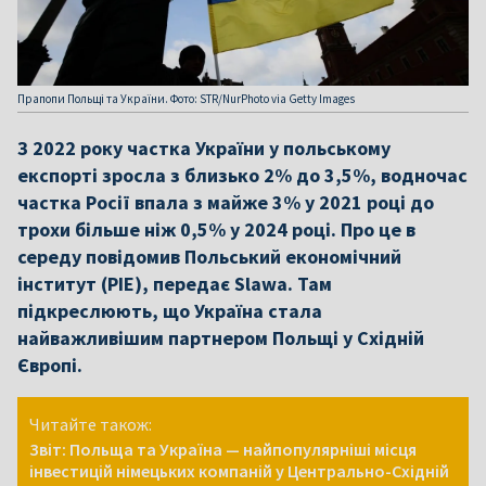
Прапопи Польщі та України. Фото: STR/NurPhoto via Getty Images
З 2022 року частка України у польському
експорті зросла з близько 2% до 3,5%, водночас
частка Росії впала з майже 3% у 2021 році до
трохи більше ніж 0,5% у 2024 році. Про це в
середу повідомив Польський економічний
інститут (PIE), передає Slawa. Там
підкреслюють, що Україна стала
найважливішим партнером Польщі у Східній
Європі.
Читайте також:
Звіт: Польща та Україна — найпопулярніші місця
інвестицій німецьких компаній у Центрально-Східній