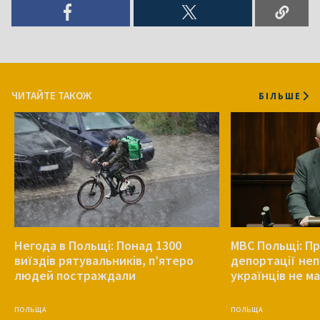
ЧИТАЙТЕ ТАКОЖ
БІЛЬШЕ
Негода в Польщі: Понад 1300
МВС Польщі: Пр
виїздів рятувальників, п’ятеро
депортації не
людей постраждали
українців не ма
ПОЛЬЩА
ПОЛЬЩА