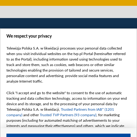
We respect your privacy
Telewizja Polska S.A. w likwidacji processes your personal data collected
when you visit individual websites on the tvp.pl Portal (hereinafter referred
to as the Portal), including information saved using technologies used to
Категорії
track and store them, such as cookies, web beacons or other similar
technologies enabling the provision of tailored and secure services,
Новини
personalize content and advertising, provide social media features and
analyze Internet traffic.
Війна
Докладно
Click "I accept and go to the website" to consent to the use of automatic
tracking and data collection technology, access to information on your end
Погляд
device and its storage, and to the processing of your personal data by
Цікаво
Telewizja Polska S.A. w likwidacji,
Trusted Partners from IAB* (1201
company)
and other
Trusted TVP Partners (93 company)
, for marketing
Slawa.tv
purposes (including for automated matching of advertisements to your
Про нас
interests and measuring their effectiveness) and others, which we indicate
below.
Контакти