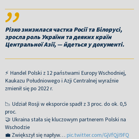
Різко знизилася частка Росії та Білорусі,
зросла роль України та деяких країн
Центральної Азії, — йдеться у документі.
⚡ Handel Polski z 12 państwami Europy Wschodniej,
Kaukazu Południowego i Azji Centralnej wyraźnie
zmienił się po 2022 r.
📉 Udział Rosji w eksporcie spadł z 3 proc. do ok. 0,5
proc.
🤝 Ukraina stała się kluczowym partnerem Polski na
Wschodzie
💼 Zwiększył się napływ…
pic.twitter.com/GjVfQjI9FQ